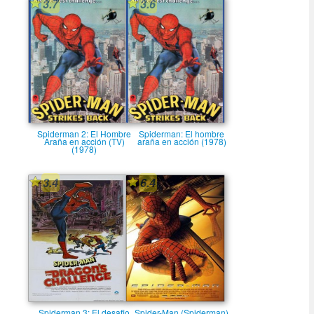
3.7
3.6
Spiderman 2: El Hombre
Spiderman: El hombre
Araña en acción (TV)
araña en acción (1978)
(1978)
3.4
6.4
Spiderman 3: El desafio
Spider-Man (Spiderman)