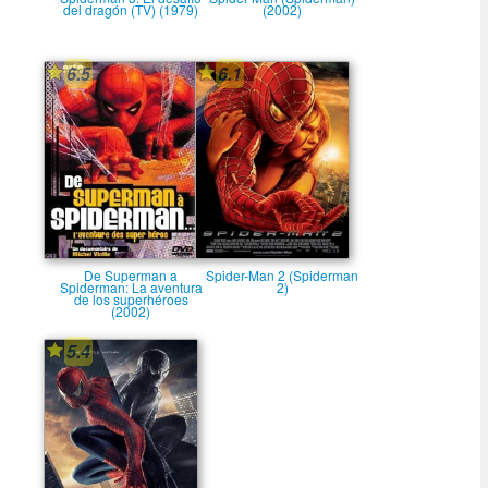
del dragón (TV) (1979)
(2002)
6.5
6.1
De Superman a
Spider-Man 2 (Spiderman
Spiderman: La aventura
2)
de los superhéroes
(2002)
5.4