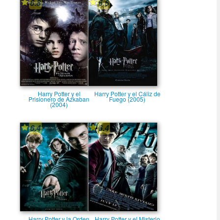
6.8
6.6
Harry Potter y el
Harry Potter y el Cáliz de
Prisionero de Azkaban
Fuego (2005)
(2004)
6.4
6.4
Harry Potter y la Orden
Harry Potter y el Misterio