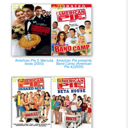
5.1
3.7
American Pie 3: Menuda
American Pie presenta
boda (2003)
Band Camp (American
Pie 4)(2005)
4.2
4.4