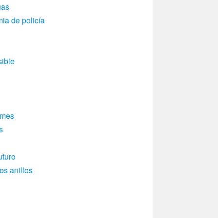
gas
a de policí­a
sible
lmes
s
uturo
os anillos