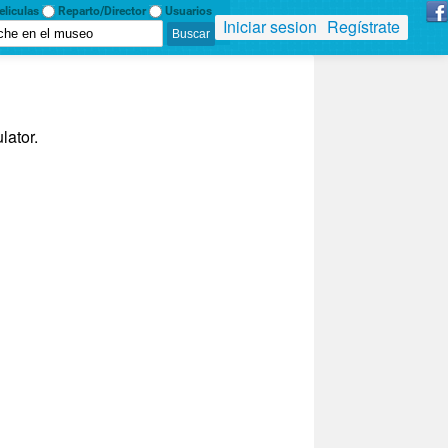
liculas
Reparto/Director
Usuarios
Iniciar sesion
Regístrate
lator.