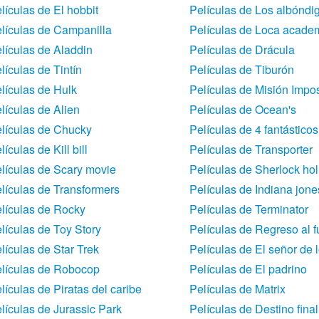
lículas de El hobbit
Películas de Los albóndi
lículas de Campanilla
Películas de Loca academi
lículas de Aladdin
Películas de Drácula
lículas de Tintín
Películas de Tiburón
lículas de Hulk
Películas de Misión Impo
lículas de Alien
Películas de Ocean's
lículas de Chucky
Películas de 4 fantásticos
lículas de Kill bill
Películas de Transporter
lículas de Scary movie
Películas de Sherlock ho
lículas de Transformers
Películas de Indiana jone
lículas de Rocky
Películas de Terminator
lículas de Toy Story
Películas de Regreso al f
lículas de Star Trek
Películas de El señor de l
lículas de Robocop
Películas de El padrino
lículas de Piratas del caribe
Películas de Matrix
lículas de Jurassic Park
Películas de Destino final