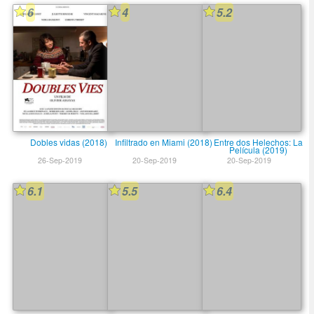
6
4
5.2
Dobles vidas (2018)
Infiltrado en Miami (2018)
Entre dos Helechos: La
Película (2019)
26-Sep-2019
20-Sep-2019
20-Sep-2019
6.1
5.5
6.4