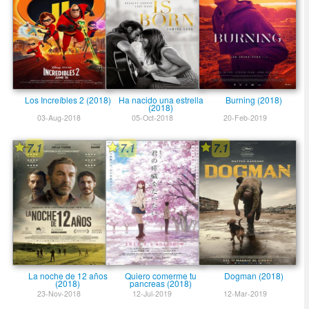
Los Increíbles 2 (2018)
Ha nacido una estrella
Burning (2018)
(2018)
03-Aug-2018
05-Oct-2018
20-Feb-2019
7.1
7.1
7.1
La noche de 12 años
Quiero comerme tu
Dogman (2018)
(2018)
pancreas (2018)
23-Nov-2018
12-Jul-2019
12-Mar-2019