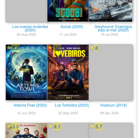
Los nuevos mutantes
Scoob (2020)
Greyhound: Enemigos
(2020)
bajo el mar (2020)
26-Aug-2020
17-Jul-2020
10-Jul-2020
3.8
4.6
6
Artemis Fowl (2020)
Los Tortolitos (2020)
Vivarium (2019)
12-Jun-2020
22-May-2020
08-Apr-2020
3.5
8.1
5.7