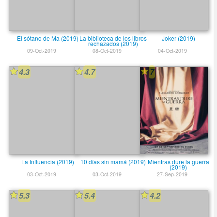
El sótano de Ma (2019)
La biblioteca de los libros
Joker (2019)
rechazados (2019)
09-Oct-2019
08-Oct-2019
04-Oct-2019
4.3
4.7
7
La Influencia (2019)
10 días sin mamá (2019)
Mientras dure la guerra
(2019)
03-Oct-2019
03-Oct-2019
27-Sep-2019
5.3
5.4
4.2