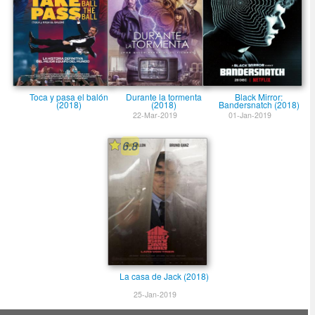
Toca y pasa el balón
Durante la tormenta
Black Mirror:
(2018)
(2018)
Bandersnatch (2018)
22-Mar-2019
01-Jan-2019
6.8
La casa de Jack (2018)
25-Jan-2019