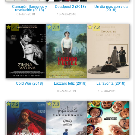
Camarón: flamenco y
Deadpool 2 (2018)
Un dia mas con vida
revolución (2018)
(2018)
01-Jun-2018
18-May-2018
7.4
7.4
7.3
Cold War (2018)
Lazzaro feliz (2018)
La favorita (2018)
06-Mar-2019
18-Jan-2019
7.3
7.3
7.3