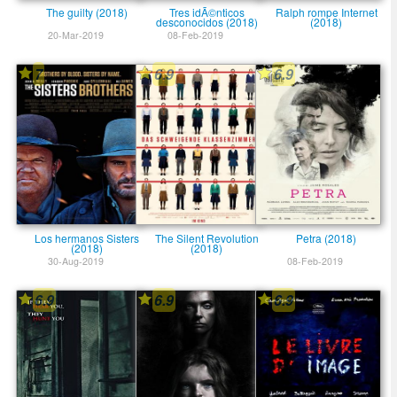
The guilty (2018)
Tres idÃ©nticos
Ralph rompe Internet
desconocidos (2018)
(2018)
20-Mar-2019
08-Feb-2019
7
6.9
6.9
Los hermanos Sisters
The Silent Revolution
Petra (2018)
(2018)
(2018)
30-Aug-2019
08-Feb-2019
6.9
6.9
6.9