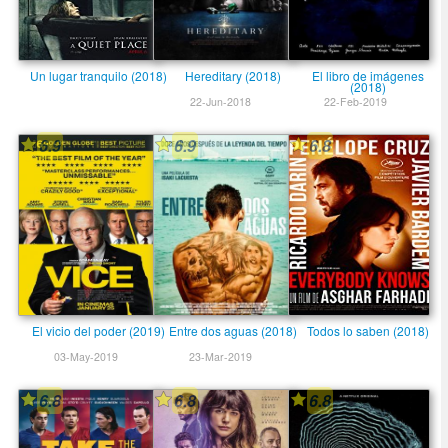
Un lugar tranquilo (2018)
Hereditary (2018)
El libro de imágenes
(2018)
22-Jun-2018
22-Feb-2019
6.9
6.9
6.8
El vicio del poder (2019)
Entre dos aguas (2018)
Todos lo saben (2018)
03-May-2019
23-Mar-2019
6.8
6.8
6.8