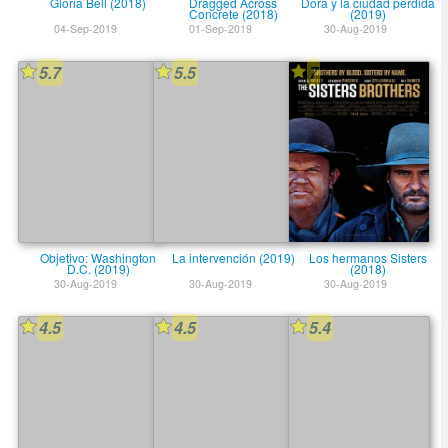
Gloria Bell (2018)
Dragged Across
Dora y la ciudad perdida
Concrete (2018)
(2019)
04-Sep-2019
01-Sep-2019
30-Aug-2019
5.7
5.5
7
Objetivo: Washington
La intervención (2019)
Los hermanos Sisters
D.C. (2019)
(2018)
30-Aug-2019
30-Aug-2019
30-Aug-2019
4.5
4.5
5.4