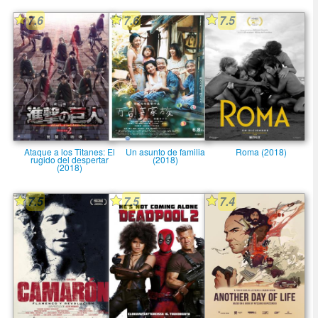
7.6
7.6
7.5
Ataque a los Titanes: El
Un asunto de familia
Roma (2018)
rugido del despertar
(2018)
(2018)
7.5
7.5
7.4