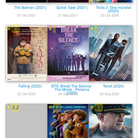
The Batman (2021)
Spiral: Saw (2021)
Trolls 2: Gira mundial
(2020)
01-Oct-2021
21-May-2021
23-Oct-2020
6.6
-
-
Falling (2020)
BTS: Break The Silence:
Tenet (2020)
The Movie - Persona
(2020)
02-Oct-2020
24-Sep-2020
26-Aug-2020
5.2
4.8
6.1