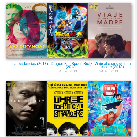
7
7
7
Las distancias (2018)
Dragon Ball Super: Broly
Viaje al cuarto de una
(2018)
madre (2018)
01-Feb-2019
30-Jan-2019
7
7
7