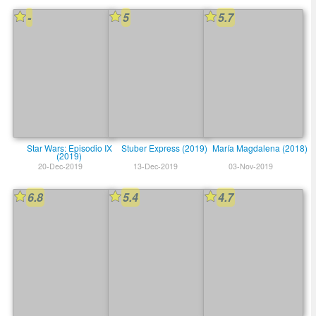
-
5
5.7
Star Wars: Episodio IX
Stuber Express (2019)
María Magdalena (2018)
(2019)
20-Dec-2019
13-Dec-2019
03-Nov-2019
6.8
5.4
4.7