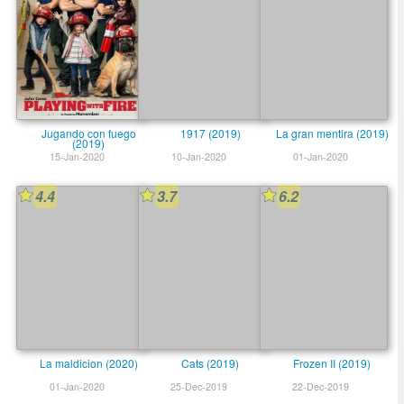
Jugando con fuego
1917 (2019)
La gran mentira (2019)
(2019)
15-Jan-2020
10-Jan-2020
01-Jan-2020
4.4
3.7
6.2
La maldicion (2020)
Cats (2019)
Frozen II (2019)
01-Jan-2020
25-Dec-2019
22-Dec-2019