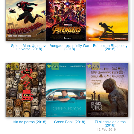
Spider-Man: Un nuevo
Vengadores: Infinity War
Bohemian Rhapsody
universo (2018)
(2018)
(2018)
7.6
7.6
7.6
Isla de perros (2018)
Green Book (2018)
El silencio de otros
(2018)
12-Feb-2019