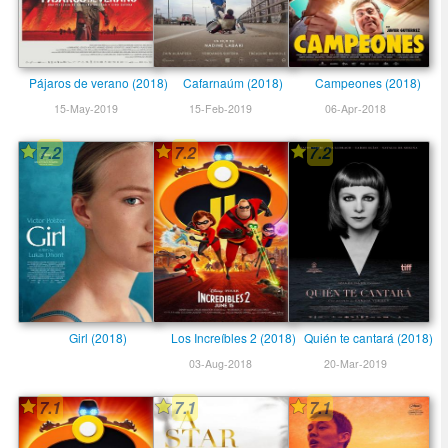
Pájaros de verano (2018)
Cafarnaúm (2018)
Campeones (2018)
15-May-2019
15-Feb-2019
06-Apr-2018
7.2
7.2
7.2
Girl (2018)
Los Increí­bles 2 (2018)
Quién te cantará (2018)
03-Aug-2018
20-Mar-2019
7.1
7.1
7.1