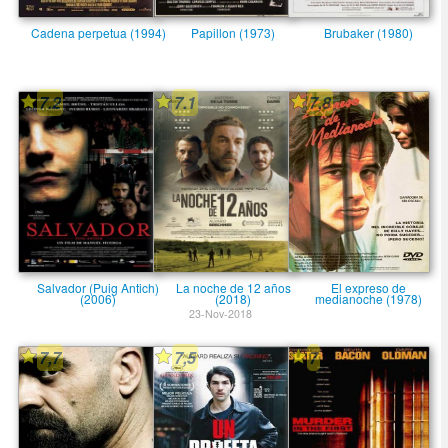
Cadena perpetua (1994)
Papillon (1973)
Brubaker (1980)
7.2
7.1
7,8
Salvador (Puig Antich)
La noche de 12 años
El expreso de
(2006)
(2018)
medianoche (1978)
23-Nov-2018
7,7
7,5
7