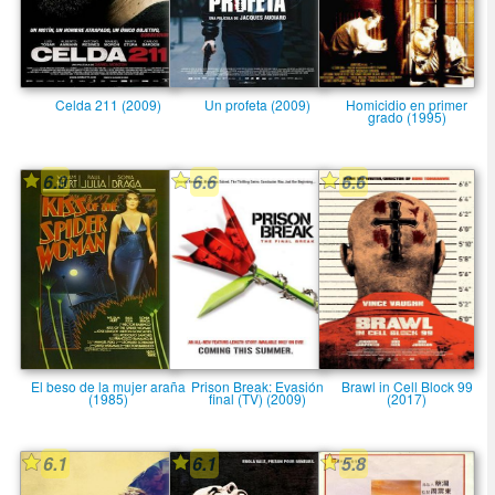
Celda 211 (2009)
Un profeta (2009)
Homicidio en primer
grado (1995)
6.9
6.6
6.6
El beso de la mujer araña
Prison Break: Evasión
Brawl in Cell Block 99
(1985)
final (TV) (2009)
(2017)
6.1
6.1
5.8