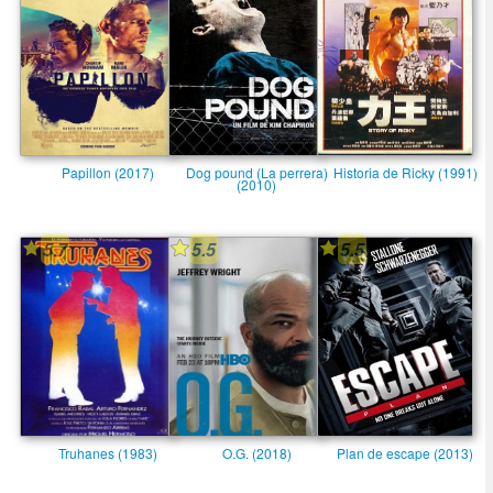
Papillon (2017)
Dog pound (La perrera)
Historia de Ricky (1991)
(2010)
5.7
5.5
5.5
Truhanes (1983)
O.G. (2018)
Plan de escape (2013)