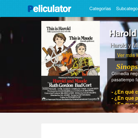
Categorias
Subcatego
Harold
Harold y M
Ver más 
Sinops
Comedia negra
pasatiempo fa
- ¿En qué c
- ¿En que 
- ¿En que 
- ¿Cuánto 
- ¿Quién es
- ¿Quiénes 
Cusack, Charl