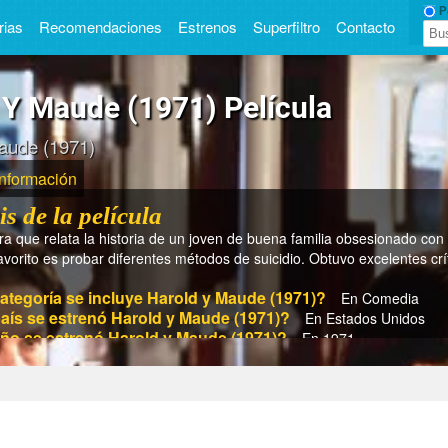
Pe
rias
Recomendaciones
Estrenos
Superfiltro
Contacto
 Y Maude (1971) Película
aude (1971)
Información
is de la película
 que relata la historia de un joven de buena familia obsesionado con 
vorito es probar diferentes métodos de suicidio. Obtuvo excelentes crí­
ategoría se incluye Harold y Maude (1971)?
En Comedia
país se estrenó Harold y Maude (1971)?
En Estados Unidos
año se estrenó Harold y Maude (1971)?
En 1971
tiempo dura Harold y Maude (1971)?
En 90 min.
 el director de Harold y Maude (1971)?
Hal Ashby
son los actores/actrices de Harold y Maude (1971)?
Ruth Go
es Tyner, Ellen Geer, Tom Skerritt