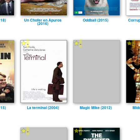
018)
Un Chofer en Apuros
Oddball (2015)
Corrup
(2016)
-
-
-
015)
La terminal (2004)
Magic Mike (2012)
Midd
-
-