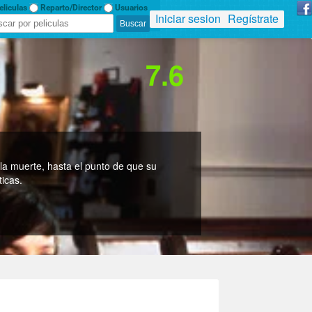
liculas
Reparto/Director
Usuarios
Iniciar sesion
Regístrate
7.6
la muerte, hasta el punto de que su
ticas.
rdon, Bud Cort, Vivian Pickles, Cyril