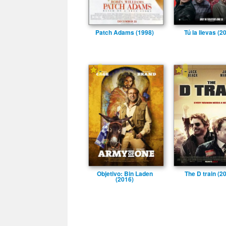
Patch Adams (1998)
Tú la llevas (2
-
-
Objetivo: Bin Laden
The D train (2
(2016)