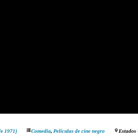
de 1971)
Comedia
,
Películas de cine negro
Estados