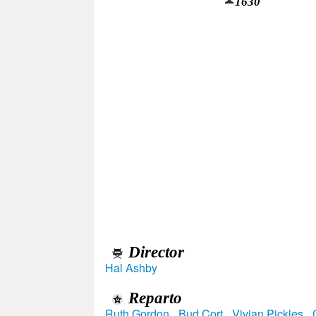
1630
Director
Hal Ashby
Reparto
Ruth Gordon
,
Bud Cort
,
Vivian Pickles
,