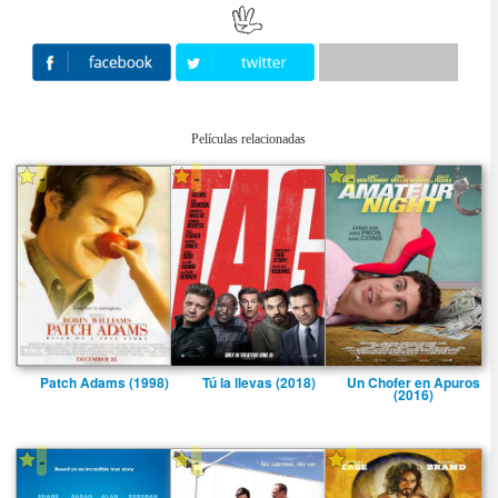
Películas relacionadas
-
-
-
Patch Adams (1998)
Tú la llevas (2018)
Un Chofer en Apuros
(2016)
-
-
-