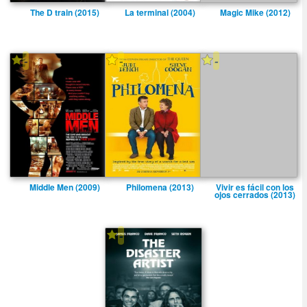
The D train (2015)
La terminal (2004)
Magic Mike (2012)
-
-
-
Middle Men (2009)
Philomena (2013)
Vivir es fácil con los
ojos cerrados (2013)
-