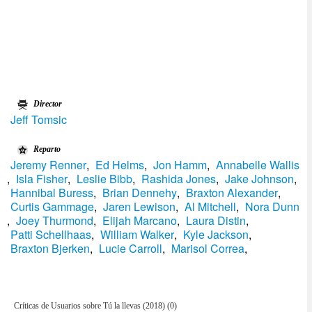
Director
Jeff Tomsic
Reparto
Jeremy Renner
,
Ed Helms
,
Jon Hamm
,
Annabelle Wallis
,
Isla Fisher
,
Leslie Bibb
,
Rashida Jones
,
Jake Johnson
,
Hannibal Buress
,
Brian Dennehy
,
Braxton Alexander
,
Curtis Gammage
,
Jaren Lewison
,
Al Mitchell
,
Nora Dunn
,
Joey Thurmond
,
Elijah Marcano
,
Laura Distin
,
Patti Schellhaas
,
William Walker
,
Kyle Jackson
,
Braxton Bjerken
,
Lucie Carroll
,
Marisol Correa
,
Críticas de Usuarios sobre Tú la llevas (2018) (0)