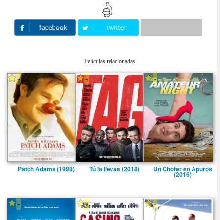
Películas relacionadas
-
-
-
Patch Adams (1998)
Tú la llevas (2018)
Un Chofer en Apuros
(2016)
-
-
-