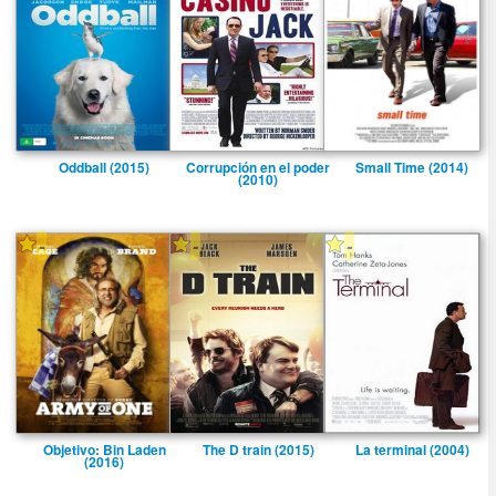
Oddball (2015)
Corrupción en el poder
Small Time (2014)
(2010)
-
-
-
Objetivo: Bin Laden
The D train (2015)
La terminal (2004)
(2016)