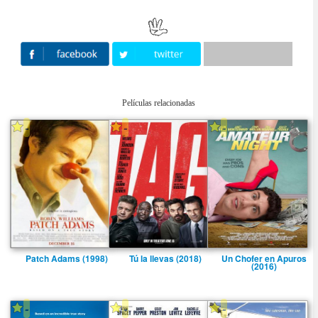
Películas relacionadas
-
-
-
Patch Adams (1998)
Tú la llevas (2018)
Un Chofer en Apuros
(2016)
-
-
-