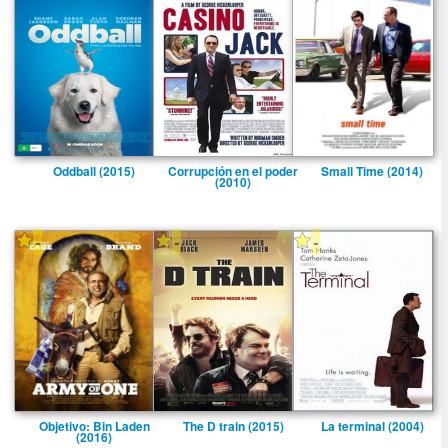
Oddball (2015)
Corrupción en el poder
Small Time (2014)
(2010)
-
-
-
Objetivo: Bin Laden
The D train (2015)
La terminal (2004)
(2016)