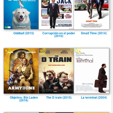
Oddball (2015)
Corrupción en el poder
Small Time (2014)
(2010)
-
-
-
Objetivo: Bin Laden
The D train (2015)
La terminal (2004)
(2016)