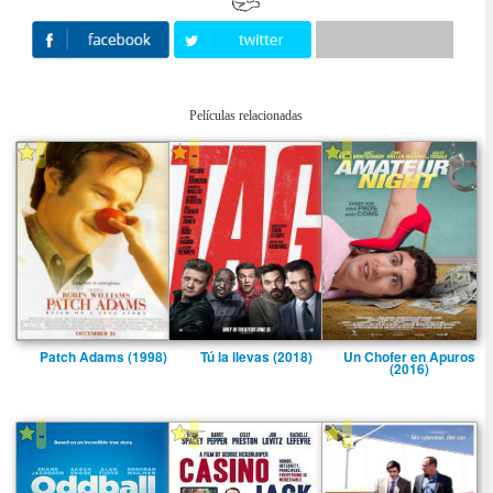
Películas relacionadas
-
-
-
Patch Adams (1998)
Tú la llevas (2018)
Un Chofer en Apuros
(2016)
-
-
-