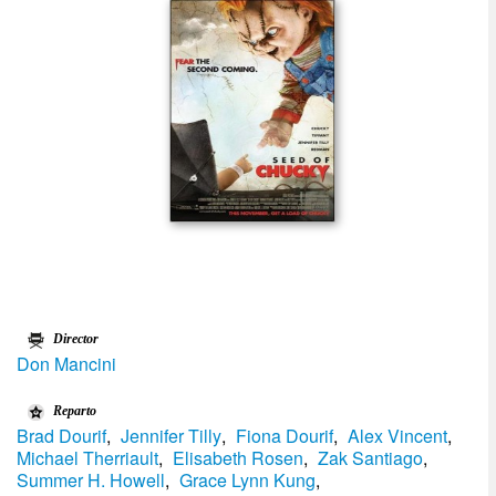
Director
Don Mancini
Reparto
Brad Dourif
,
Jennifer Tilly
,
Fiona Dourif
,
Alex Vincent
,
Michael Therriault
,
Elisabeth Rosen
,
Zak Santiago
,
Summer H. Howell
,
Grace Lynn Kung
,