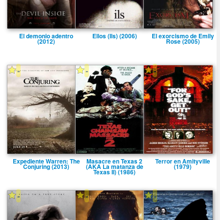
El demonio adentro
Ellos (Ils) (2006)
El exorcismo de Emily
(2012)
Rose (2005)
-
-
-
Expediente Warren: The
Masacre en Texas 2
Terror en Amityville
Conjuring (2013)
(AKA La matanza de
(1979)
Texas II) (1986)
-
-
-