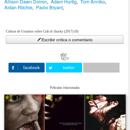
Allison Dawn Doiron
,
Adam Hurtig
,
Tom Anniko
,
Aidan Ritchie
,
Paolo Bryant
,
Críticas de Usuarios sobre Cult of chucky (2017) (0)
Escribir crítica o comentario
Películas relacionadas
-
-
-