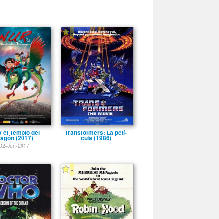
-
y el Templo del
Transformers: La pelí­
agón (2017)
cula (1986)
02-Jun-2017
-