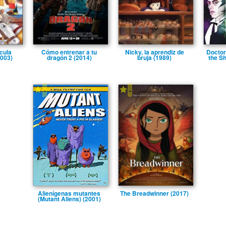
­cula
Cómo entrenar a tu
Nicky, la aprendiz de
Doctor
2003)
dragón 2 (2014)
bruja (1989)
the Sh
-
-
Aliení­genas mutantes
The Breadwinner (2017)
(Mutant Aliens) (2001)