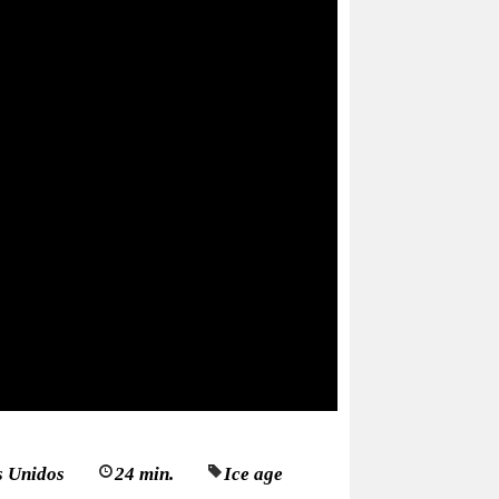
s Unidos
24 min.
Ice age