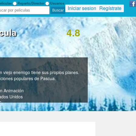
liculas
Reparto/Director
Usuarios
Iniciar sesion
Regístrate
4.8
cula
 viejo enemigo tiene sus propios planes.
iciones populares de Pascua.
n Animación
ados Unidos
6
.
 Curtis
016)?
Animation