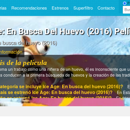
Pe
rias
Recomendaciones
Estrenos
Superfiltro
Contacto
e: En Busca Del Huevo (2016) Pelí
n busca del huevo (2016)
Información
is de la película
ma un trabajo como una niñera de un huevo, él es inconsciente que un
as conducen a la primera búsqueda de huevos y la creación de las trad
ategoría se incluye Ice Age: En busca del huevo (2016)?
E
aís se estrenó Ice Age: En busca del huevo (2016)?
En Est
año se estrenó Ice Age: En busca del huevo (2016)?
En 201
tiempo dura Ice Age: En busca del huevo (2016)?
En 24 min
 el director de Ice Age: En busca del huevo (2016)?
Ricardo
son los actores/actrices de Ice Age: En busca del huevo (2