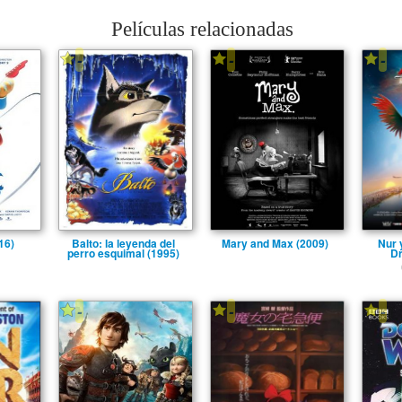
Películas relacionadas
-
-
-
16)
Balto: la leyenda del
Mary and Max (2009)
Nur 
perro esquimal (1995)
Dr
-
-
-