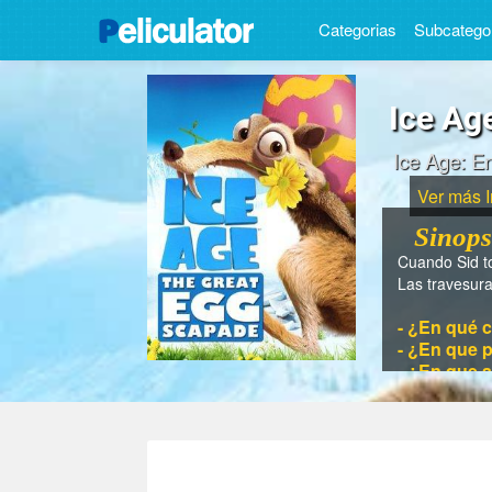
Categorias
Subcatego
Ice Ag
Ice Age: E
Ver más 
Sinops
Cuando Sid to
Las travesur
- ¿En qué c
- ¿En que p
- ¿En que 
- ¿Cuánto 
- ¿Quién es
- ¿Quiénes 