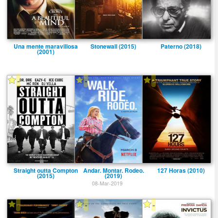
Una mente maravillosa
Stonewall (2015)
Paterno (2018)
(2001)
-
-
-
Straight outta Compton
Andar. Montar. Rodeo.
127 Horas (2010)
(2015)
(2019)
08-Mar-2019
-
-
-