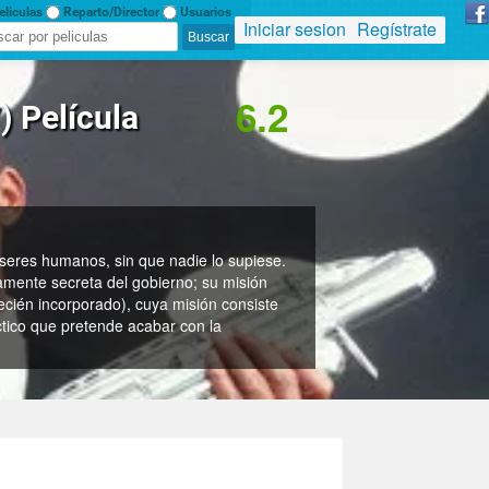
liculas
Reparto/Director
Usuarios
Iniciar sesion
Regístrate
6.2
 Película
 seres humanos, sin que nadie lo supiese.
mente secreta del gobierno; su misión
recién incorporado), cuya misión consiste
áctico que pretende acabar con la
)?
En Ciencia Ficción
n Estados Unidos
n 1997
8 min.
arry Sonnenfeld