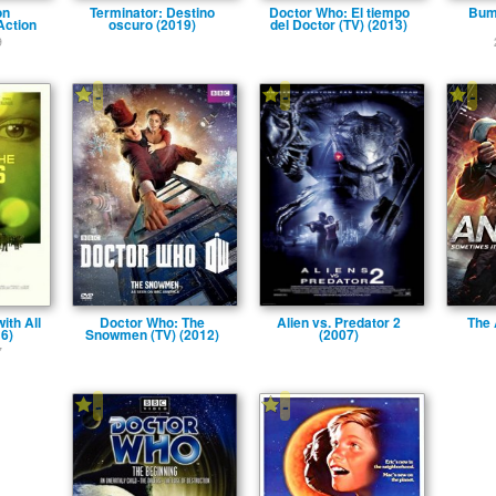
on
Terminator: Destino
Doctor Who: El tiempo
Bum
Action
oscuro (2019)
del Doctor (TV) (2013)
9
-
-
-
ith All
Doctor Who: The
Alien vs. Predator 2
The 
16)
Snowmen (TV) (2012)
(2007)
7
-
-