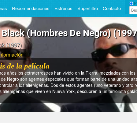
Pe
rias
Recomendaciones
Estrenos
Superfiltro
Contacto
 Black (Hombres De Negro) (1997)
ck (1997)
Información
is de la película
s años los extraterrestres han vivido en la Tierra, mezclados con los
de Negro son agentes especiales que forman parte de una unidad alta
ontrolar a los aliení­genas. Dos de estos agentes (uno veterano y otro 
los aliení­genas que viven en Nueva York, descubren a un terrorista gal
categoría se incluye Men in Black (Hombres de negro) (1997
país se estrenó Men in Black (Hombres de negro) (1997)?
E
año se estrenó Men in Black (Hombres de negro) (1997)?
E
tiempo dura Men in Black (Hombres de negro) (1997)?
En 9
 el director de Men in Black (Hombres de negro) (1997)?
B