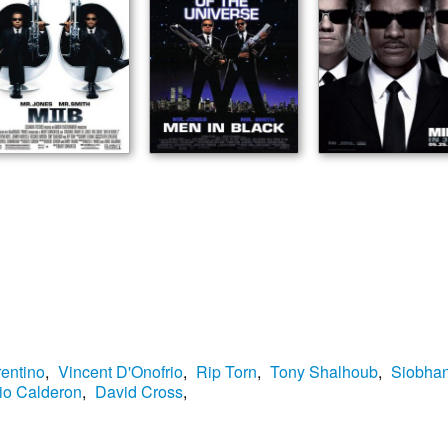
rentino
,
Vincent D'Onofrio
,
Rip Torn
,
Tony Shalhoub
,
Siobhan
io Calderon
,
David Cross
,