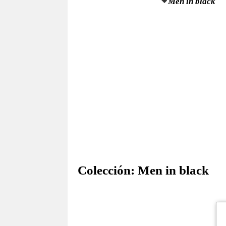
Men in black
Colección:
Men in black