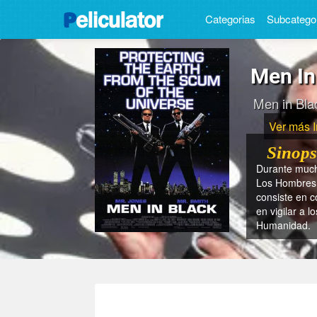
Categorias
Subcatego
Men In
Men in Bla
Ver más 
Sinops
Durante mucho
Los Hombres 
consiste en c
en vigilar a 
Humanidad.
- ¿En qué 
- ¿En que 
- ¿En que 
- ¿Cuánto 
- ¿Quién es