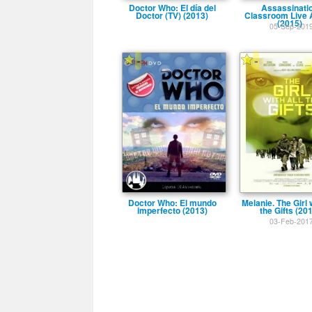
Doctor Who: El dí­a del
Assassinati
Doctor (TV) (2013)
Classroom Live 
(2015)
05-Sep-201
-
-
Doctor Who: El mundo
Melanie. The Girl w
imperfecto (2013)
the Gifts (20
03-Feb-201