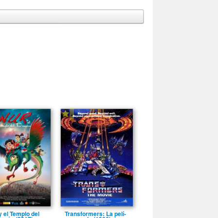
-
y el Templo del
Transformers: La pelí­