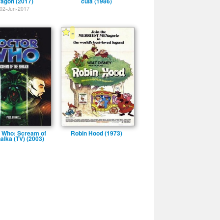
agón (2017)
cula (1986)
02-Jun-2017
-
 Who: Scream of
Robin Hood (1973)
alka (TV) (2003)