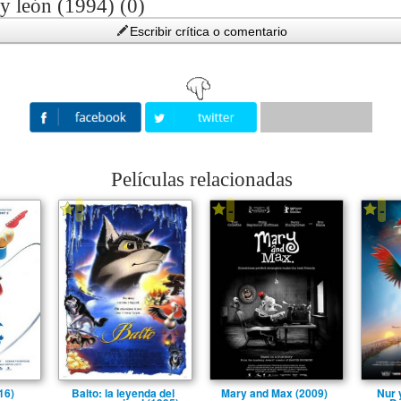
ey león (1994) (0)
Escribir crítica o comentario
Películas relacionadas
-
-
-
16)
Balto: la leyenda del
Mary and Max (2009)
Nur 