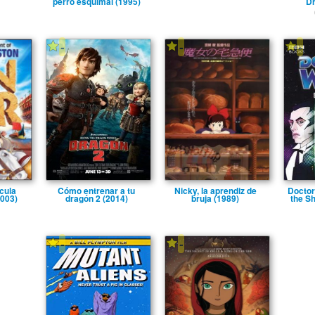
perro esquimal (1995)
Dr
-
-
-
­cula
Cómo entrenar a tu
Nicky, la aprendiz de
Doctor
2003)
dragón 2 (2014)
bruja (1989)
the Sh
-
-