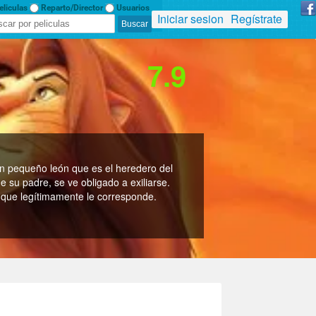
liculas
Reparto/Director
Usuarios
Iniciar sesion
Regístrate
7.9
un pequeño león que es el heredero del
 su padre, se ve obligado a exiliarse.
 que legí­timamente le corresponde.