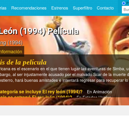
Pe
rias
Recomendaciones
Estrenos
Superfiltro
Contacto
 León (1994) Película
ing (1994)
Información
is de la película
icana es el escenario en el que tienen lugar las aventuras de Simba, 
bargo, al ser injustamente acusado por el malvado Scar de la muerte de
stierro, hará buenas amistades e intentará regresar para recuperar lo
ategoría se incluye El rey león (1994)?
En Animación
aís se estrenó El rey león (1994)?
En Estados Unidos
ño se estrenó El rey león (1994)?
En 1994
iempo dura El rey león (1994)?
En 85 min.
 el director de El rey león (1994)?
Rob Minkoff
son los actores/actrices de El rey león (1994)?
Animation