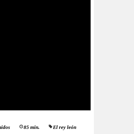
nidos
85 min.
El rey león