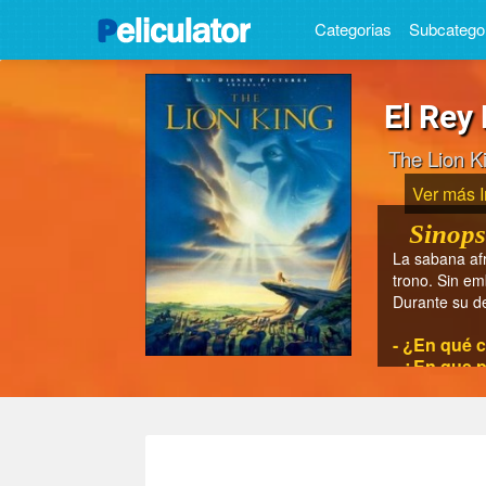
Categorias
Subcatego
El Rey
The Lion K
Ver más 
Sinops
La sabana afr
trono. Sin em
Durante su de
- ¿En qué c
- ¿En que p
- ¿En que a
- ¿Cuánto t
- ¿Quién es
- ¿Quiénes 