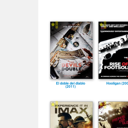
-
-
El doble del diablo
Hooligan (20
(2011)
-
-