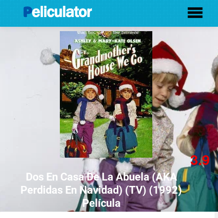
3.9
Dos En Casa De La Abuela (AKA
Perdidas En Navidad) (TV) (1992)
Película