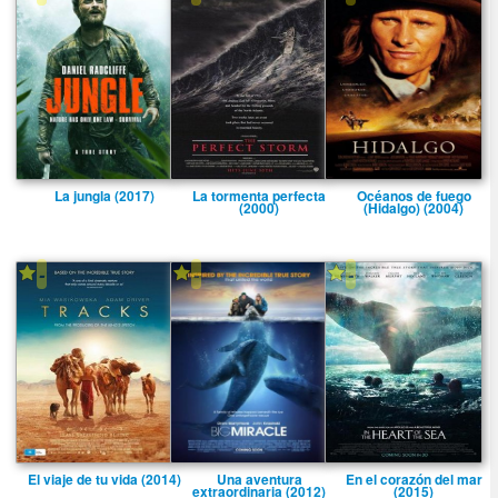
La jungla (2017)
La tormenta perfecta
Océanos de fuego
(2000)
(Hidalgo) (2004)
-
-
-
El viaje de tu vida (2014)
Una aventura
En el corazón del mar
extraordinaria (2012)
(2015)