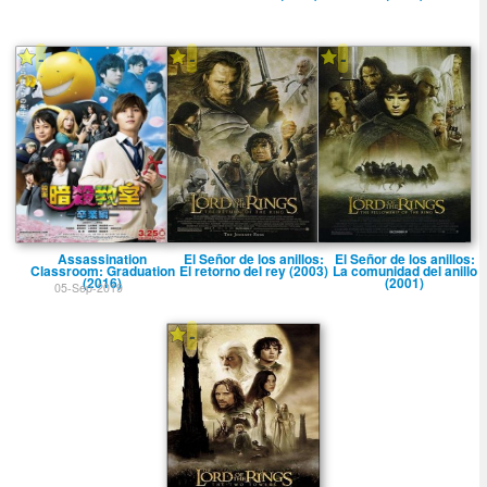
-
-
-
Assassination
El Señor de los anillos:
El Señor de los anillos:
Classroom: Graduation
El retorno del rey (2003)
La comunidad del anillo
(2016)
(2001)
05-Sep-2019
-