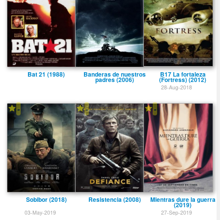
Bat 21 (1988)
Banderas de nuestros
B17 La fortaleza
padres (2006)
(Fortress) (2012)
28-Aug-2018
-
-
-
Sobibor (2018)
Resistencia (2008)
Mientras dure la guerra
(2019)
03-May-2019
27-Sep-2019