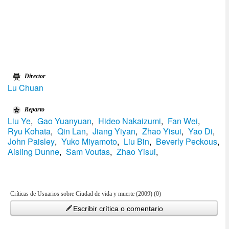
Director
Lu Chuan
Reparto
Liu Ye
,
Gao Yuanyuan
,
Hideo Nakaizumi
,
Fan Wei
,
Ryu Kohata
,
Qin Lan
,
Jiang Yiyan
,
Zhao Yisui
,
Yao Di
,
John Paisley
,
Yuko Miyamoto
,
Liu Bin
,
Beverly Peckous
,
Aisling Dunne
,
Sam Voutas
,
Zhao Yisui
,
Críticas de Usuarios sobre Ciudad de vida y muerte (2009) (0)
Escribir crítica o comentario