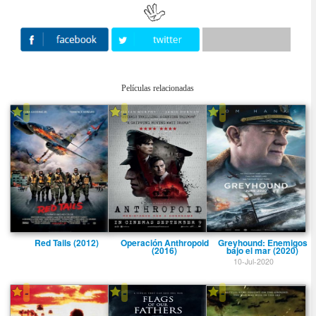
Películas relacionadas
-
-
-
Red Tails (2012)
Operación Anthropoid
Greyhound: Enemigos
(2016)
bajo el mar (2020)
10-Jul-2020
-
-
-