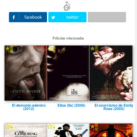
Películas relacionadas
-
-
-
El demonio adentro
Ellos (Ils) (2006)
El exorcismo de Emily
(2012)
Rose (2005)
-
-
-