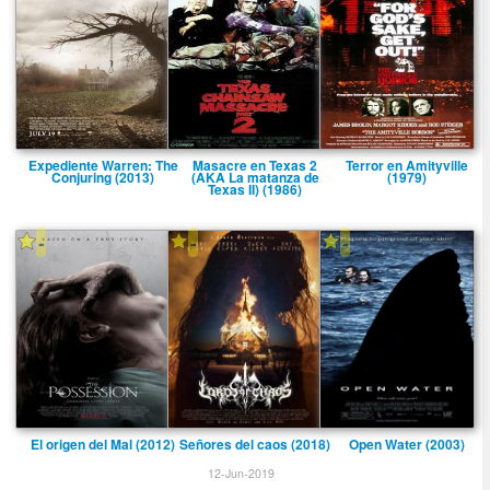
Expediente Warren: The
Masacre en Texas 2
Terror en Amityville
Conjuring (2013)
(AKA La matanza de
(1979)
Texas II) (1986)
-
-
-
El origen del Mal (2012)
Señores del caos (2018)
Open Water (2003)
12-Jun-2019