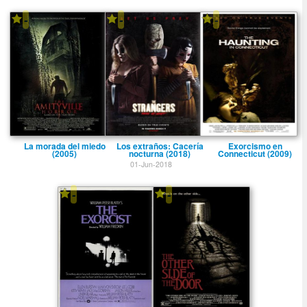
-
-
-
La morada del miedo
Los extraños: Cacerí­a
Exorcismo en
(2005)
nocturna (2018)
Connecticut (2009)
01-Jun-2018
-
-