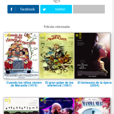
Películas relacionadas
-
-
-
Cuando los niños vienen
El gran golpe de los
El fantasma de la ópera
de Marsella (1974)
teleñecos (1981)
(2004)
-
-
-