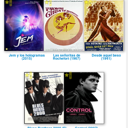
-
-
-
Jem y los hologramas
Las señoritas de
Desde aquel beso
(2015)
Rochefort (1967)
(1941)
-
-