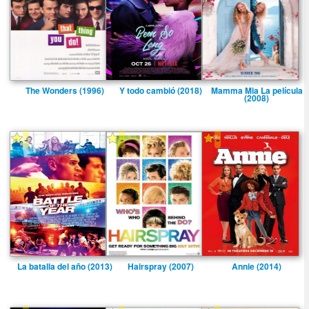
The Wonders (1996)
Y todo cambió (2018)
Mamma Mia La pelí­cula
(2008)
-
-
-
La batalla del año (2013)
Hairspray (2007)
Annie (2014)