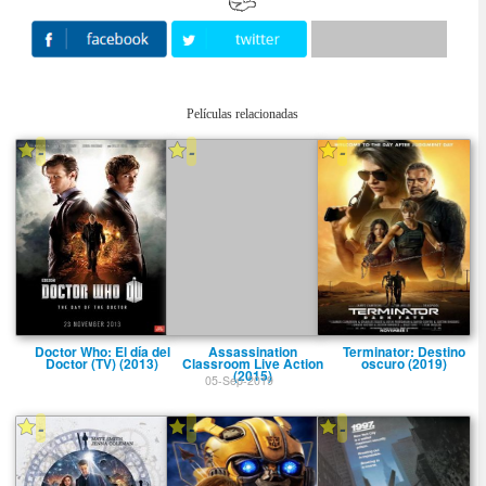
Películas relacionadas
-
-
-
Doctor Who: El dí­a del
Assassination
Terminator: Destino
Doctor (TV) (2013)
Classroom Live Action
oscuro (2019)
(2015)
05-Sep-2019
-
-
-