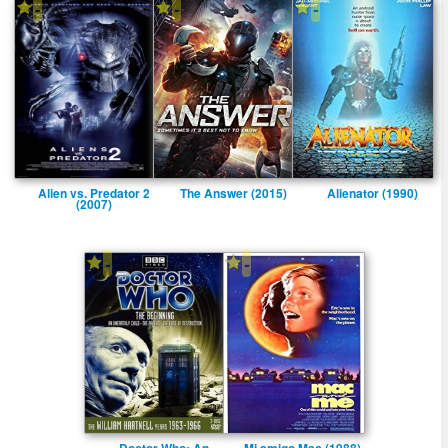
-
-
-
Alien vs. Predator 2
The Answer (2015)
Alienator (1990)
(2007)
-
-