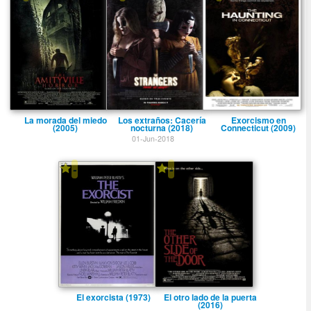
La morada del miedo
Los extraños: Cacerí­a
Exorcismo en
(2005)
nocturna (2018)
Connecticut (2009)
01-Jun-2018
-
-
El exorcista (1973)
El otro lado de la puerta
(2016)