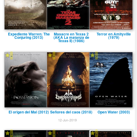
Expediente Warren: The
Masacre en Texas 2
Terror en Amityville
Conjuring (2013)
(AKA La matanza de
(1979)
Texas II) (1986)
-
-
-
El origen del Mal (2012)
Señores del caos (2018)
Open Water (2003)
12-Jun-2019
-
-
-