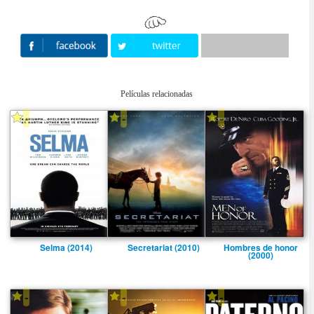
Películas relacionadas
-
-
-
Selma (2014)
Secretariat (2010)
Hombres de honor
(2000)
-
-
-