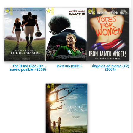
-
-
-
The Blind Side (Un
Invictus (2009)
ángeles de hierro (TV)
sueño posible) (2009)
(2004)
-