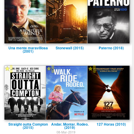
Una mente maravillosa
Stonewall (2015)
Paterno (2018)
(2001)
-
-
-
Straight outta Compton
Andar. Montar. Rodeo.
127 Horas (2010)
(2015)
(2019)
08-Mar-2019