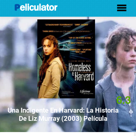
6.3
Una Indigente En Harvard: La Historia
De Liz Murray (2003) Película