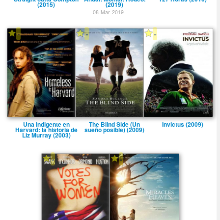
(2015)
(2019)
08-Mar-2019
-
-
-
Una indigente en
The Blind Side (Un
Invictus (2009)
Harvard: la historia de
sueño posible) (2009)
Liz Murray (2003)
-
-