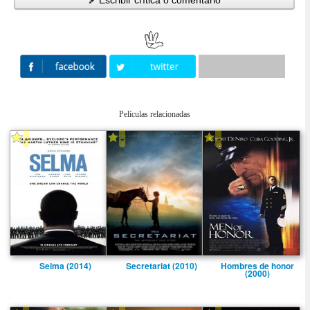
Escribir crítica o comentario
Películas relacionadas
-
-
-
Selma (2014)
Secretariat (2010)
Hombres de honor
(2000)