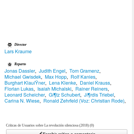
Director
Lars Kraume
Reparto
Jonas Dassler
,
Judith Engel
,
Tom Gramenz
,
Michael Gwisdek
,
Max Hopp
,
Rolf Kanies
,
Burghart KlauíŸner
,
Lena Klenke
,
Daniel Krauss
,
Florian Lukas
,
Isaiah Michalski
,
Rainer Reiners
,
Leonard Scheicher
,
Gí¶tz Schubert
,
Jí¶rdis Triebel
,
Carina N. Wiese
,
Ronald Zehrfeld (Voz: Christian Rode)
,
Críticas de Usuarios sobre La revolución silenciosa (2018) (0)