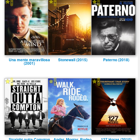
-
-
-
Una mente maravillosa
Stonewall (2015)
Paterno (2018)
(2001)
-
-
-
Straight outta Compton
Andar. Montar. Rodeo.
127 Horas (2010)