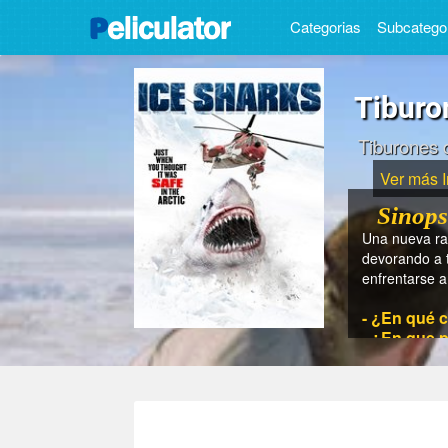
Categorias
Subcatego
Tiburo
Tiburones d
Ver más 
Sinops
Una nueva raz
devorando a t
enfrentarse a 
- ¿En qué c
- ¿En que p
- ¿En que a
- ¿Cuánto t
- ¿Quién es
- ¿Quiénes 
Mersereau, Cl