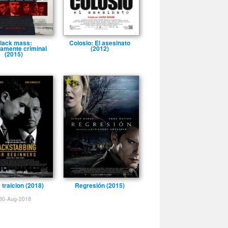
lack mass:
Colosio: El asesinato
tamente criminal
(2012)
(2015)
-
 traicion (2018)
Regresión (2015)
30-Aug-2018