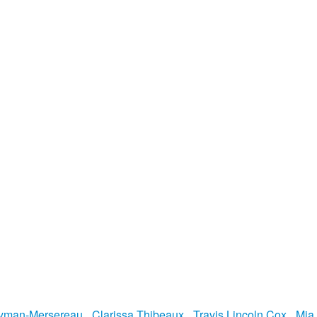
Lyman-Mersereau
,
Clarissa Thibeaux
,
Travis Lincoln Cox
,
Mia