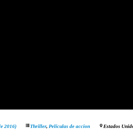
de 2016)
Thriller
,
Películas de accion
Estados Unid