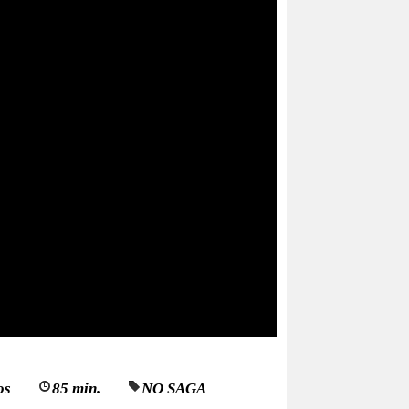
os
85 min.
NO SAGA