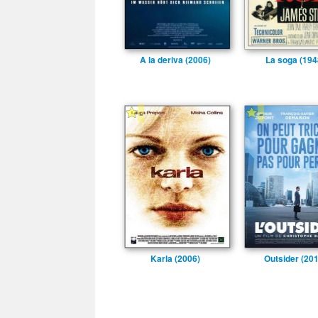
A la deriva (2006)
La soga (194
-
-
Karla (2006)
Outsider (20