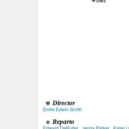
1061
Director
Emile Edwin Smith
Reparto
Edward DeRuiter
,
Jenna Parker
,
Kaiwi 