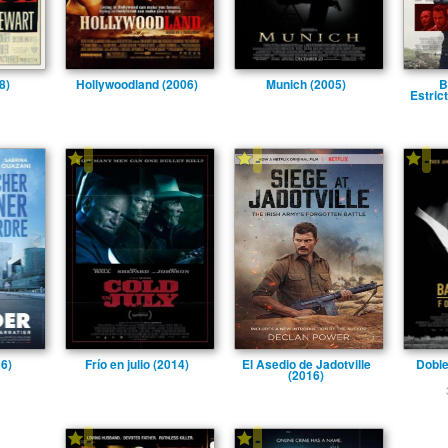
8)
Hollywoodland (2006)
Munich (2005)
B
Estric
-
-
-
16)
Frí­o en julio (2014)
El Asedio de Jadotville
Doble
(2016)
-
-