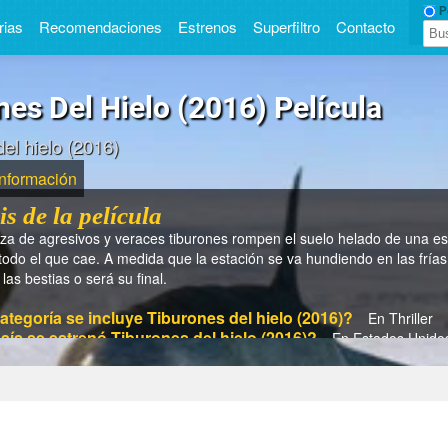
Pe
rias
Recomendaciones
Estrenos
Superfiltro
Contacto
nes Del Hielo (2016) Película
el hielo (2016)
Información
is de la película
a de agresivos y veraces tiburones rompen el suelo helado de una esta
odo el que cae. A medida que la estación se va hundiendo en las frí­a
las bestias o será su final.
ategoría se incluye Tiburones del hielo (2016)?
En Thriller
aís se estrenó Tiburones del hielo (2016)?
En Estados Unido
ño se estrenó Tiburones del hielo (2016)?
En 2016
iempo dura Tiburones del hielo (2016)?
En 85 min.
 el director de Tiburones del hielo (2016)?
Emile Edwin Smith
son los actores/actrices de Tiburones del hielo (2016)?
Ed
arissa Thibeaux, Travis Lincoln Cox, Mia Danelle, Leddie Garcia, Jim 