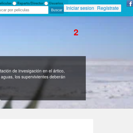
liculas
Reparto/Director
Usuarios
Iniciar sesion
Regístrate
2
ción de invesigación en el ártico,
s aguas, los supervivientes deberán
s
ward DeRuiter, Jenna Parker, Kaiwi Lyman-
Helton, Amy Kafkaloff, Emile Edwin Smith,