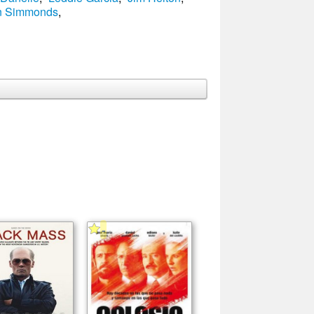
n Simmonds
,
-