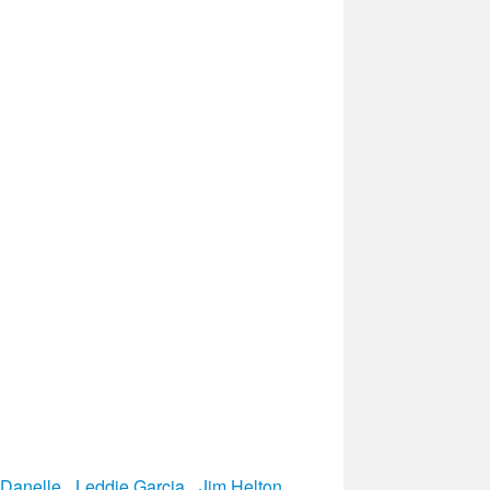
 Danelle
,
Leddie Garcia
,
Jim Helton
,