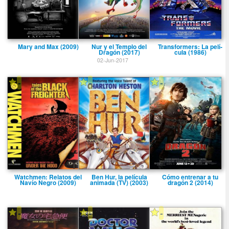
Mary and Max (2009)
Nur y el Templo del
Transformers: La pelí­
Dragón (2017)
cula (1986)
02-Jun-2017
-
-
-
Watchmen: Relatos del
Ben Hur, la pelí­cula
Cómo entrenar a tu
Naví­o Negro (2009)
animada (TV) (2003)
dragón 2 (2014)
-
-
-