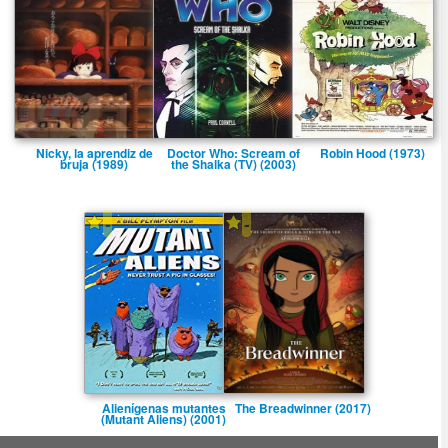
Nicky, la aprendiz de
Doctor Who: Scream of
Robin Hood (1973)
bruja (1989)
the Shalka (TV) (2003)
-
-
Aliení­genas mutantes
The Breadwinner (2017)
(Mutant Aliens) (2001)