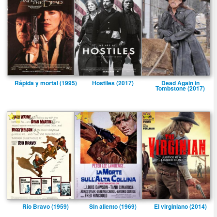
Rápida y mortal (1995)
Hostiles (2017)
Dead Again in
Tombstone (2017)
-
-
-
Rí­o Bravo (1959)
Sin aliento (1969)
El virginiano (2014)