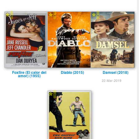
-
-
-
Foxfire (El calor del
Diablo (2015)
Damsel (2018)
amor) (1955)
22-Mar-2019
-