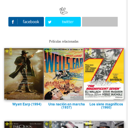
Películas relacionadas
-
-
-
Wyatt Earp (1994)
Una nación en marcha
Los siete magní­ficos
(1937)
(1960)
-
-
-