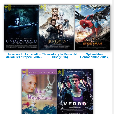
-
-
-
Underworld: La rebelión
El cazador y la Reina del
Spider-Man:
de los licántropos (2009)
Hielo (2016)
Homecoming (2017)
-
-