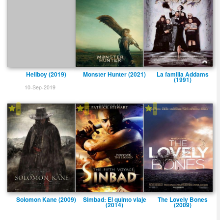
Hellboy (2019)
Monster Hunter (2021)
La familia Addams
(1991)
10-Sep-2019
-
-
-
Solomon Kane (2009)
Simbad: El quinto viaje
The Lovely Bones
(2014)
(2009)