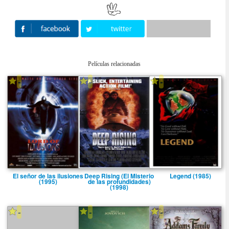
Películas relacionadas
-
-
-
El señor de las ilusiones
Deep Rising (El Misterio
Legend (1985)
(1995)
de las profundidades)
(1998)
-
-
-