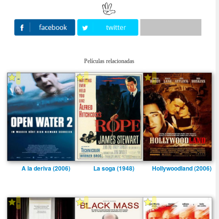
Películas relacionadas
-
-
-
A la deriva (2006)
La soga (1948)
Hollywoodland (2006)
-
-
-