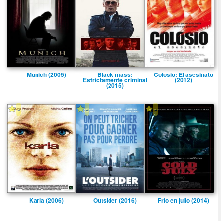
Munich (2005)
Black mass:
Colosio: El asesinato
Estrictamente criminal
(2012)
(2015)
-
-
-
Karla (2006)
Outsider (2016)
Frí­o en julio (2014)