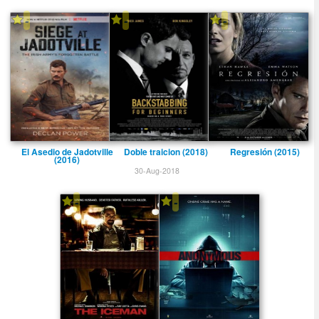
-
-
-
El Asedio de Jadotville
Doble traicion (2018)
Regresión (2015)
(2016)
30-Aug-2018
-
-