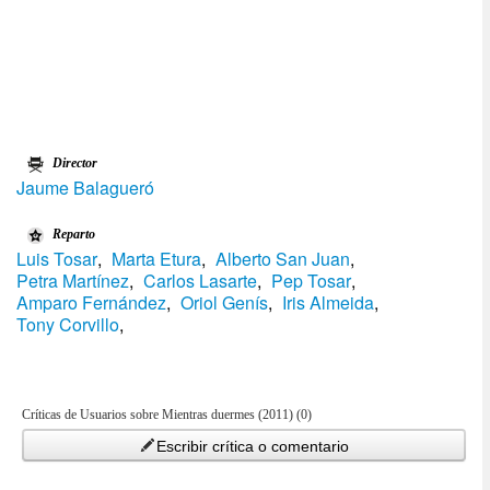
Director
Jaume Balagueró
Reparto
Luis Tosar
,
Marta Etura
,
Alberto San Juan
,
Petra Martí­nez
,
Carlos Lasarte
,
Pep Tosar
,
Amparo Fernández
,
Oriol Gení­s
,
Iris Almeida
,
Tony Corvillo
,
Críticas de Usuarios sobre Mientras duermes (2011) (0)
Escribir crítica o comentario