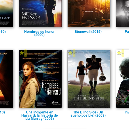
010)
Hombres de honor
Stonewall (2015)
Pa
(2000)
-
-
-
10)
Una indigente en
The Blind Side (Un
In
Harvard: la historia de
sueño posible) (2009)
Liz Murray (2003)