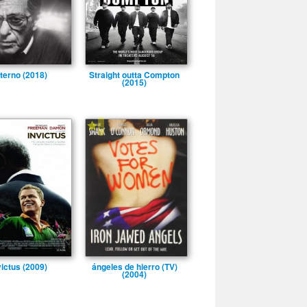
terno (2018)
Straight outta Compton
(2015)
-
victus (2009)
ángeles de hierro (TV)
(2004)