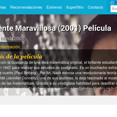
Pe
rias
Recomendaciones
Estrenos
Superfiltro
Contacto
nte Maravillosa (2001) Película
l Mind (2001)
Información
is de la película
on la búsqueda de una idea matemática original, el brillante estudia
n 1947 para realizar sus estudios de postgrado. Es un muchacho extrañ
cuarto (Paul Bettany). Por fin, Nash esboza una revolucionaria teorí­a
ardé (Jennifer Connelly), una de sus alumnas, lo deja fascinado al most
 de las matemáticas. Gracias a su prodigiosa habilidad para descifrar 
del departamento de Defensa, para ayudar a los Estados Unidos en la Gu
ategoría se incluye Una mente maravillosa (2001)?
En Dra
país se estrenó Una mente maravillosa (2001)?
En Estados U
año se estrenó Una mente maravillosa (2001)?
En 2001
tiempo dura Una mente maravillosa (2001)?
En 130 min.