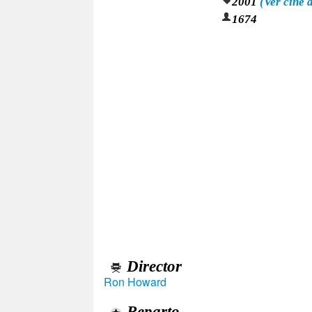
2001
(Ver cine 
1674
Director
Ron Howard
Reparto