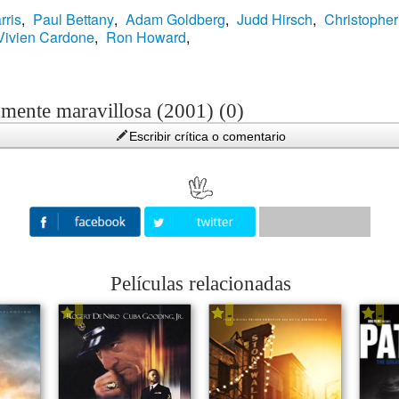
rris
,
Paul Bettany
,
Adam Goldberg
,
Judd Hirsch
,
Christophe
Vivien Cardone
,
Ron Howard
,
 mente maravillosa (2001) (0)
Escribir crítica o comentario
Películas relacionadas
-
-
-