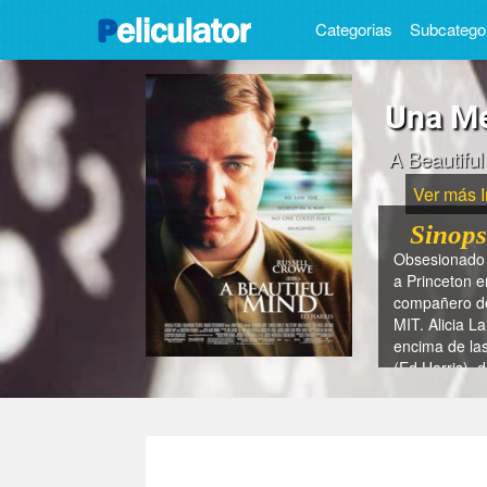
Categorias
Subcatego
Una Me
A Beautifu
Ver más 
Sinops
Obsesionado c
a Princeton e
compañero de 
MIT. Alicia L
encima de las
(Ed Harris), 
- ¿En qué c
- ¿En que 
- ¿En que 
- ¿Cuánto 