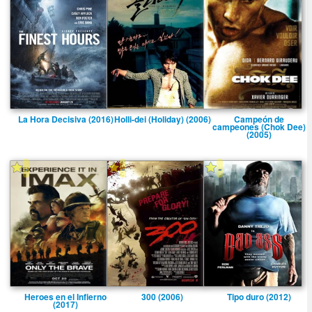
La Hora Decisiva (2016)
Holli-dei (Holiday) (2006)
Campeón de
campeones (Chok Dee)
(2005)
-
-
-
Heroes en el Infierno
300 (2006)
Tipo duro (2012)
(2017)