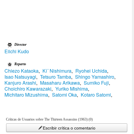
Director
Eiichi Kudo
Reparto
Chiezo Kataoka
,
Kí´ Nishimura
,
Ryohei Uchida
,
Isao Natsuyagi
,
Tetsuro Tamba
,
Shingo Yamashiro
,
Kanjuro Arashi
,
Masaharu Arikawa
,
Sumiko Fuji
,
Choichiro Kawarazaki
,
Yuriko Mishima
,
Michitaro Mizushima
,
Satomi Oka
,
Kotaro Satomi
,
Críticas de Usuarios sobre The Thirteen Assassins (1963) (0)
Escribir crítica o comentario