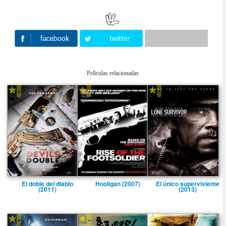
Películas relacionadas
-
-
-
El doble del diablo
Hooligan (2007)
El único superviviente
(2011)
(2013)
-
-
-