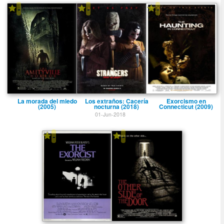
-
-
-
La morada del miedo
Los extraños: Cacerí­a
Exorcismo en
(2005)
nocturna (2018)
Connecticut (2009)
01-Jun-2018
-
-