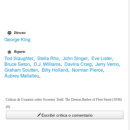
Director
George King
Reparto
Tod Slaughter
,
Stella Rho
,
John Singer
,
Eve Lister
,
Bruce Seton
,
D.J. Williams
,
Davina Craig
,
Jerry Verno
,
Graham Soutten
,
Billy Holland
,
Norman Pierce
,
Aubrey Mallalieu
,
Críticas de Usuarios sobre Sweeney Todd: The Demon Barber of Fleet Street (1936)
(0)
Escribir crítica o comentario