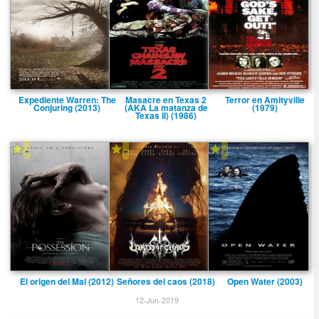
Expediente Warren: The
Masacre en Texas 2
Terror en Amityville
Conjuring (2013)
(AKA La matanza de
(1979)
Texas II) (1986)
-
-
-
El origen del Mal (2012)
Señores del caos (2018)
Open Water (2003)
12-Jun-2019