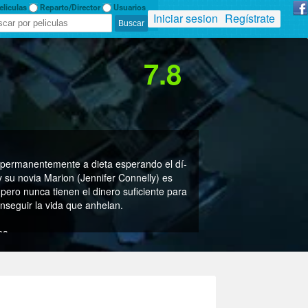
liculas
Reparto/Director
Usuarios
Iniciar sesion
Regístrate
7.8
tá permanentemente a dieta esperando el dí­
y su novia Marion (Jennifer Connelly) es
 pero nunca tienen el dinero suficiente para
onseguir la vida que anhelan.
ma
nidos
sky
Jared Leto, Jennifer Connelly, Ellen