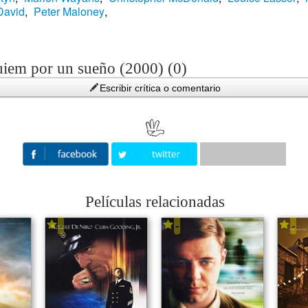
David
,
Peter Maloney
,
uiem por un sueño (2000) (0)
Escribir crítica o comentario
Películas relacionadas
-
-
-