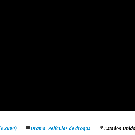
de 2000)
Drama
,
Películas de drogas
Estados Unid