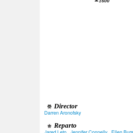
1600
Director
Darren Aronofsky
Reparto
Jared Leto
,
Jennifer Connelly
,
Ellen Bur