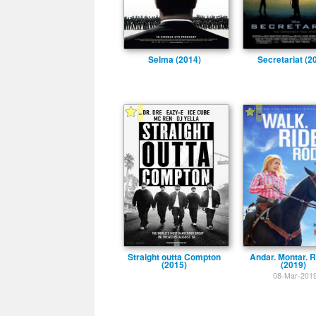
Selma (2014)
Secretariat (2
-
-
Straight outta Compton
Andar. Montar. 
(2015)
(2019)
08-Mar-201