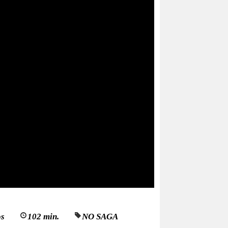
os
102 min.
NO SAGA