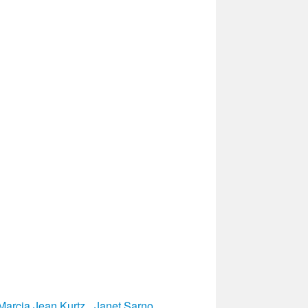
Marcia Jean Kurtz
,
Janet Sarno
,