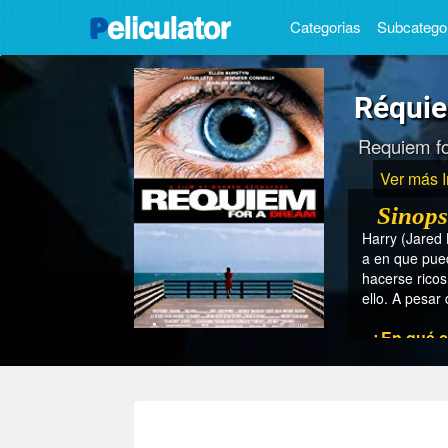
Categorias
Subcatego
Réquie
Requiem fo
Ver más 
Sinops
Harry (Jared 
a en que pued
hacerse ricos
ello. A pesar
- ¿En qué 
- ¿En que 
- ¿En que 
- ¿Cuánto 
- ¿Quién es
- ¿Quiénes