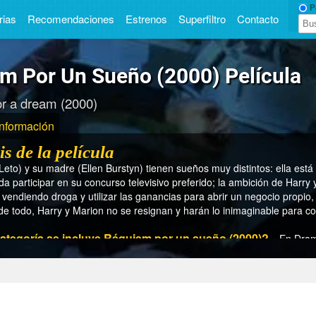
Pe
rias
Recomendaciones
Estrenos
Superfiltro
Contacto
m Por Un Sueño (2000) Película
r a dream (2000)
Información
is de la película
Leto) y su madre (Ellen Burstyn) tienen sueños muy distintos: ella es
a participar en su concurso televisivo preferido; la ambición de Harry 
 vendiendo droga y utilizar las ganancias para abrir un negocio propio,
 de todo, Harry y Marion no se resignan y harán lo inimaginable para c
categoría se incluye Réquiem por un sueño (2000)?
En Dra
país se estrenó Réquiem por un sueño (2000)?
En Estados U
año se estrenó Réquiem por un sueño (2000)?
En 2000
tiempo dura Réquiem por un sueño (2000)?
En 102 min.
 el director de Réquiem por un sueño (2000)?
Darren Aronof
 son los actores/actrices de Réquiem por un sueño (2000)?