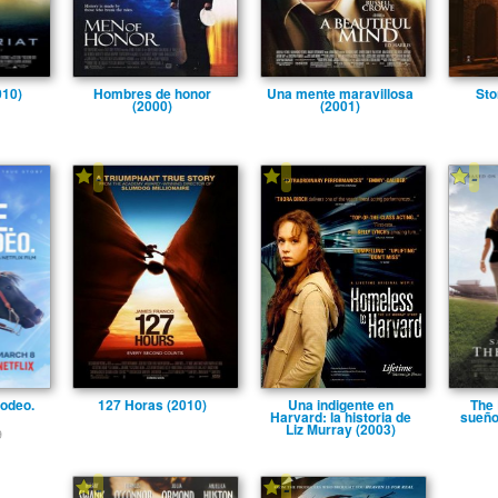
010)
Hombres de honor
Una mente maravillosa
Sto
(2000)
(2001)
-
-
-
Rodeo.
127 Horas (2010)
Una indigente en
The 
Harvard: la historia de
sueño
Liz Murray (2003)
9
-
-