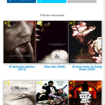
Películas relacionadas
-
-
-
El demonio adentro
Ellos (Ils) (2006)
El exorcismo de Emily
(2012)
Rose (2005)
-
-
-