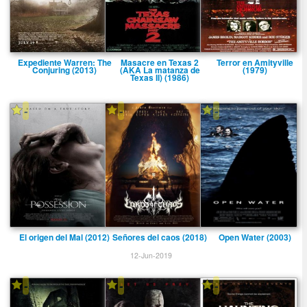
Expediente Warren: The
Masacre en Texas 2
Terror en Amityville
Conjuring (2013)
(AKA La matanza de
(1979)
Texas II) (1986)
-
-
-
El origen del Mal (2012)
Señores del caos (2018)
Open Water (2003)
12-Jun-2019
-
-
-