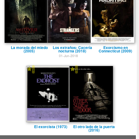
La morada del miedo
Los extraños: Cacerí­a
Exorcismo en
(2005)
nocturna (2018)
Connecticut (2009)
01-Jun-2018
-
-
El exorcista (1973)
El otro lado de la puerta
(2016)