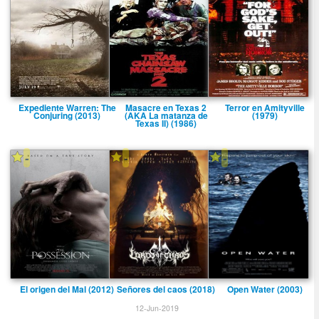
Expediente Warren: The
Masacre en Texas 2
Terror en Amityville
Conjuring (2013)
(AKA La matanza de
(1979)
Texas II) (1986)
-
-
-
El origen del Mal (2012)
Señores del caos (2018)
Open Water (2003)
12-Jun-2019