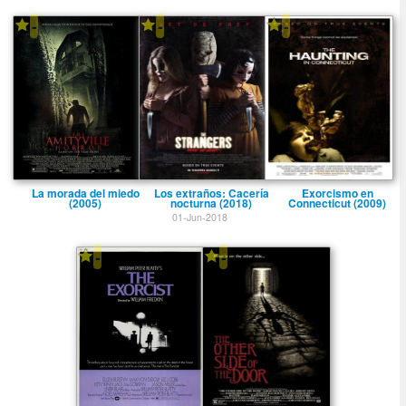
-
-
-
La morada del miedo
Los extraños: Cacerí­a
Exorcismo en
(2005)
nocturna (2018)
Connecticut (2009)
01-Jun-2018
-
-