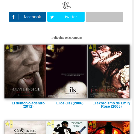
Películas relacionadas
-
-
-
El demonio adentro
Ellos (Ils) (2006)
El exorcismo de Emily
(2012)
Rose (2005)
-
-
-