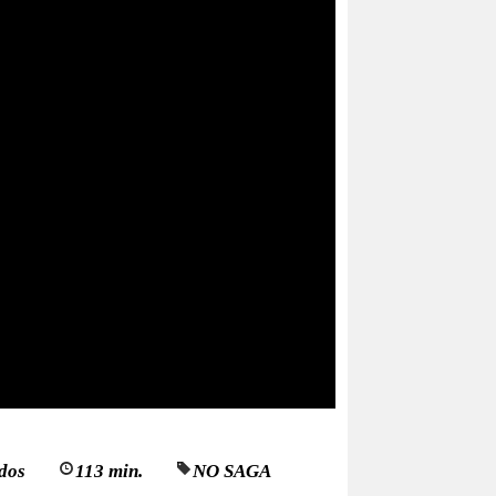
dos
113 min.
NO SAGA