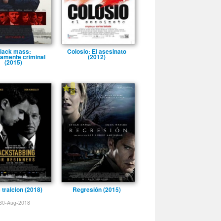
lack mass:
Colosio: El asesinato
tamente criminal
(2012)
(2015)
-
 traicion (2018)
Regresión (2015)
30-Aug-2018