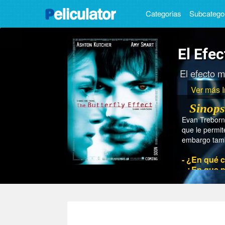
Categorias
Subcatego
El Efe
El efecto 
Ver más 
Sinops
Evan Treborn
que le permit
embargo tamb
- ¿En qué c
- ¿En que p
- ¿En que a
- ¿Cuánto 
- ¿Quién es
- ¿Quiénes 
Melora Walter