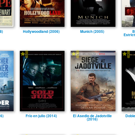
8)
Hollywoodland (2006)
Munich (2005)
B
Estric
-
-
-
16)
Frí­o en julio (2014)
El Asedio de Jadotville
Doble
(2016)