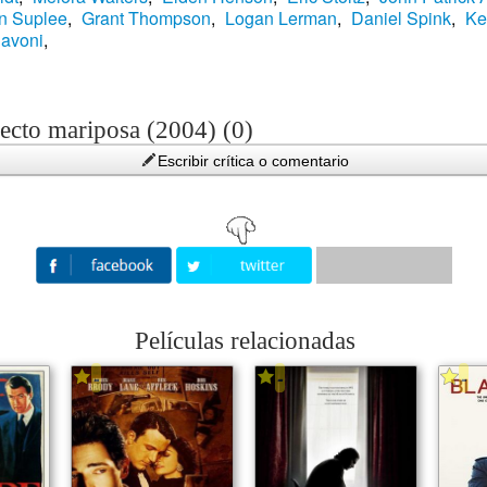
n Suplee
,
Grant Thompson
,
Logan Lerman
,
Daniel Spink
,
Ke
iavoni
,
fecto mariposa (2004) (0)
Escribir crítica o comentario
Películas relacionadas
-
-
-