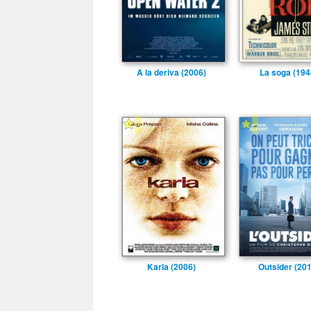
A la deriva (2006)
La soga (194
-
-
Karla (2006)
Outsider (20