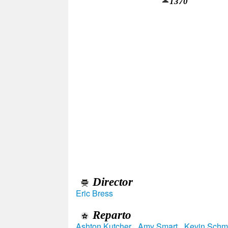
1370
Director
Eric Bress
Reparto
Ashton Kutcher
,
Amy Smart
,
Kevin Schm