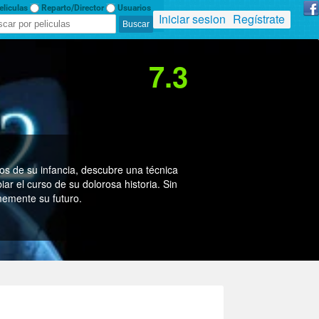
liculas
Reparto/Director
Usuarios
Iniciar sesion
Regístrate
7.3
os de su infancia, descubre una técnica
ar el curso de su dolorosa historia. Sin
memente su futuro.
ton Kutcher, Amy Smart, Kevin Schmidt,
lliam Lee Scott, Brandy Heidrick, Ethan