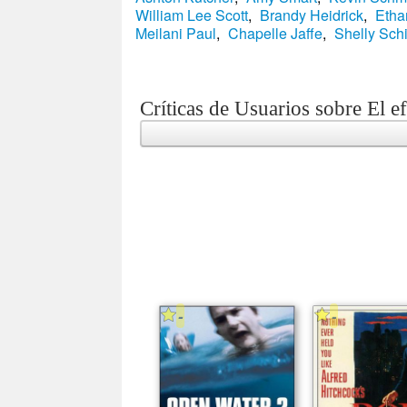
William Lee Scott
,
Brandy Heidrick
,
Etha
Meilani Paul
,
Chapelle Jaffe
,
Shelly Sch
Críticas de Usuarios sobre El e
-
-