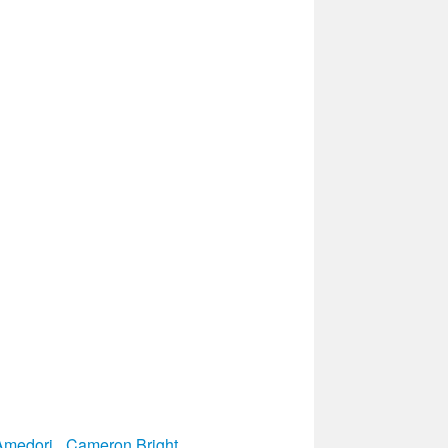
 Amedori
,
Cameron Bright
,