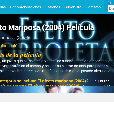
Pe
rias
Recomendaciones
Estrenos
Superfiltro
Contacto
cto Mariposa (2004) Película
mariposa (2004)
Información
is de la película
, un joven que se está esforzando por superar unos dolorosos recuerd
e viajar atrás en el tiempo y ocupar su cuerpo de niño para poder cambi
ién descubre que cualquier mí­nimo cambio en el pasado altera enor
ategoría se incluye El efecto mariposa (2004)?
En Thriller
aís se estrenó El efecto mariposa (2004)?
En Estados Unidos
ño se estrenó El efecto mariposa (2004)?
En 2004
tiempo dura El efecto mariposa (2004)?
En 113 min.
 el director de El efecto mariposa (2004)?
Eric Bress
son los actores/actrices de El efecto mariposa (2004)?
Ash
s, Elden Henson, Eric Stoltz, John Patrick Amedori, Cameron Bright, Wi