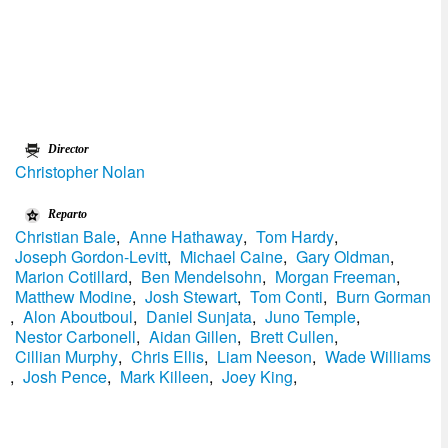
Director
Christopher Nolan
Reparto
Christian Bale
,
Anne Hathaway
,
Tom Hardy
,
Joseph Gordon-Levitt
,
Michael Caine
,
Gary Oldman
,
Marion Cotillard
,
Ben Mendelsohn
,
Morgan Freeman
,
Matthew Modine
,
Josh Stewart
,
Tom Conti
,
Burn Gorman
,
Alon Aboutboul
,
Daniel Sunjata
,
Juno Temple
,
Nestor Carbonell
,
Aidan Gillen
,
Brett Cullen
,
Cillian Murphy
,
Chris Ellis
,
Liam Neeson
,
Wade Williams
,
Josh Pence
,
Mark Killeen
,
Joey King
,