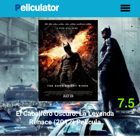
7.5
El Caballero Oscuro: La Leyenda
Renace (2012) Película