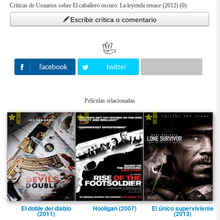
Críticas de Usuarios sobre El caballero oscuro: La leyenda renace (2012) (0)
Escribir crítica o comentario
Películas relacionadas
-
-
-
El doble del diablo
Hooligan (2007)
El único superviviente
(2011)
(2013)