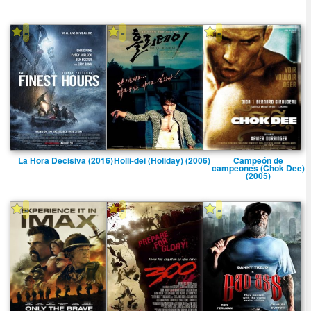
-
-
-
La Hora Decisiva (2016)
Holli-dei (Holiday) (2006)
Campeón de
campeones (Chok Dee)
(2005)
-
-
-