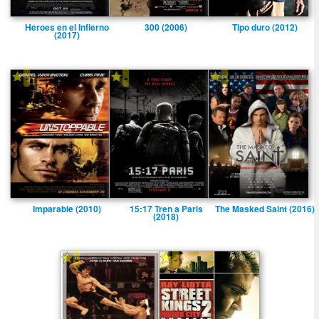
Heroes en el Infierno
300 (2006)
Tipo duro (2012)
(2017)
-
-
-
Imparable (2010)
15:17 Tren a Paris
The Masked Saint (2016)
(2018)
-
-