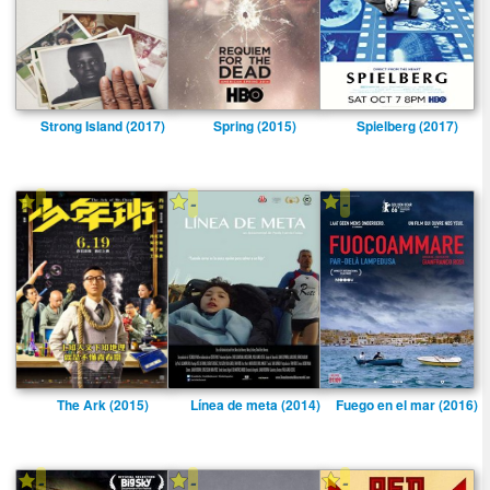
Strong Island (2017)
Spring (2015)
Spielberg (2017)
-
-
-
The Ark (2015)
Lí­nea de meta (2014)
Fuego en el mar (2016)
-
-
-