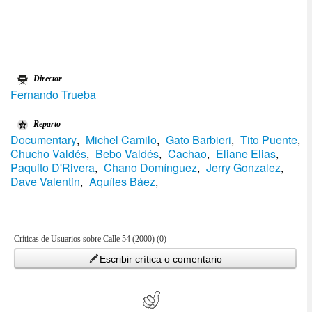
Director
Fernando Trueba
Reparto
Documentary
,
Michel Camilo
,
Gato Barbieri
,
Tito Puente
,
Chucho Valdés
,
Bebo Valdés
,
Cachao
,
Eliane Elias
,
Paquito D'Rivera
,
Chano Domí­nguez
,
Jerry Gonzalez
,
Dave Valentin
,
Aquí­les Báez
,
Críticas de Usuarios sobre Calle 54 (2000) (0)
Escribir crítica o comentario