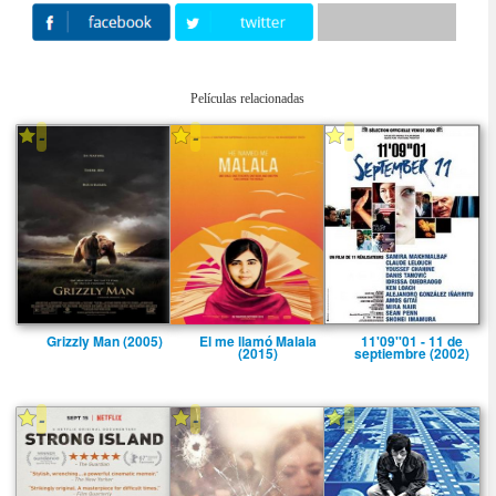
Películas relacionadas
-
-
-
Grizzly Man (2005)
El me llamó Malala
11'09''01 - 11 de
(2015)
septiembre (2002)
-
-
-