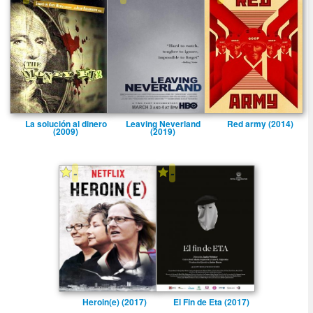
La solución al dinero
Leaving Neverland
Red army (2014)
(2009)
(2019)
-
-
Heroin(e) (2017)
El Fin de Eta (2017)