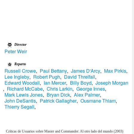
Director
Peter Weir
Reparto
Russell Crowe
,
Paul Bettany
,
James D'Arcy
,
Max Pirkis
,
Lee Ingleby
,
Robert Pugh
,
David Threlfall
,
Edward Woodall
,
Ian Mercer
,
Billy Boyd
,
Joseph Morgan
,
Richard McCabe
,
Chris Larkin
,
George Innes
,
Mark Lewis Jones
,
Bryan Dick
,
Alex Palmer
,
John DeSantis
,
Patrick Gallagher
,
Ousmane Thiam
,
Thierry Segall
,
Críticas de Usuarios sobre Master and Commander: Al otro lado del mundo (2003)