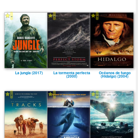
-
-
-
La jungla (2017)
La tormenta perfecta
Océanos de fuego
(2000)
(Hidalgo) (2004)
-
-
-