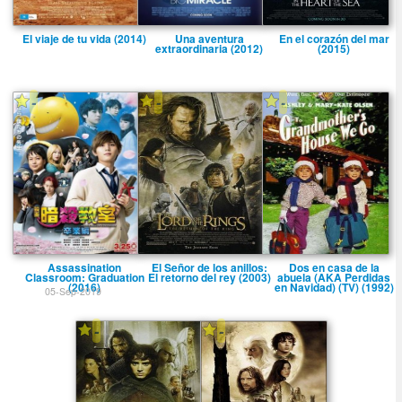
El viaje de tu vida (2014)
Una aventura
En el corazón del mar
extraordinaria (2012)
(2015)
-
-
-
Assassination
El Señor de los anillos:
Dos en casa de la
Classroom: Graduation
El retorno del rey (2003)
abuela (AKA Perdidas
(2016)
en Navidad) (TV) (1992)
05-Sep-2019
-
-