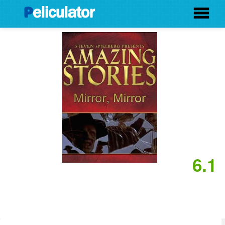
6.1
Cámara... Acción (Cuentos
Asombrosos) (TV) (1986) Película