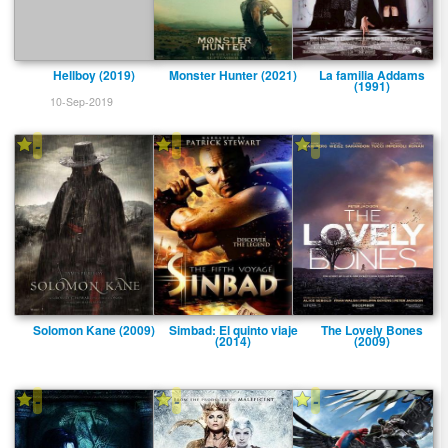
Hellboy (2019)
Monster Hunter (2021)
La familia Addams
(1991)
10-Sep-2019
-
-
-
Solomon Kane (2009)
Simbad: El quinto viaje
The Lovely Bones
(2014)
(2009)
-
-
-