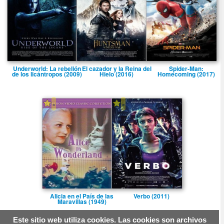
Underworld: La rebelión
El cazador y la Reina del
Spider-Man:
de los licántropos (2009)
Hielo (2016)
Homecoming (2017)
-
-
Alicia en el Paí­s de las
Verbo (2011)
Maravillas (1949)
Este sitio web utiliza cookies. Las cookies son archivos