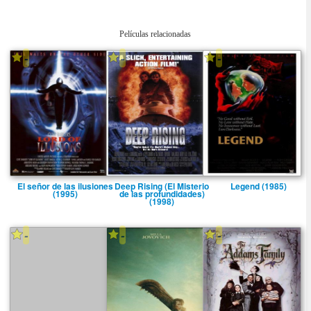
Películas relacionadas
-
-
-
El señor de las ilusiones
Deep Rising (El Misterio
Legend (1985)
(1995)
de las profundidades)
(1998)
-
-
-