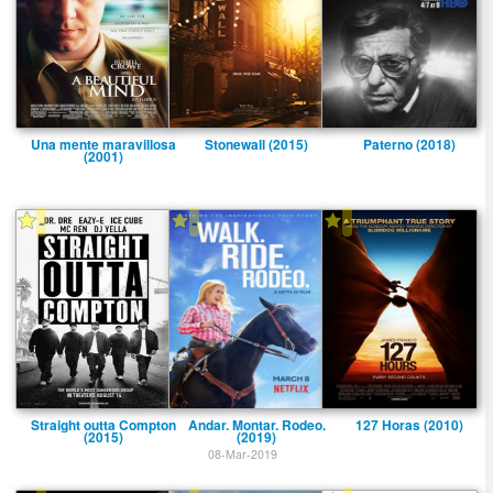
Una mente maravillosa
Stonewall (2015)
Paterno (2018)
(2001)
-
-
-
Straight outta Compton
Andar. Montar. Rodeo.
127 Horas (2010)
(2015)
(2019)
08-Mar-2019