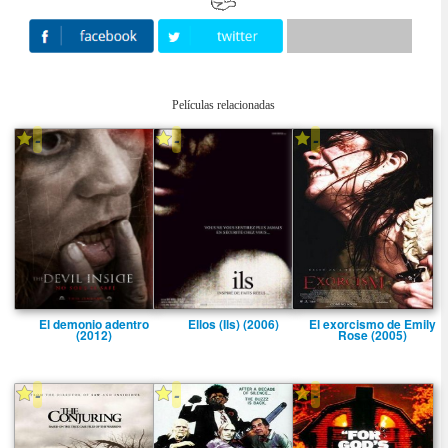
Películas relacionadas
-
-
-
El demonio adentro
Ellos (Ils) (2006)
El exorcismo de Emily
(2012)
Rose (2005)
-
-
-