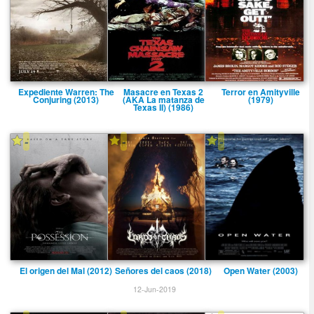
Expediente Warren: The
Masacre en Texas 2
Terror en Amityville
Conjuring (2013)
(AKA La matanza de
(1979)
Texas II) (1986)
-
-
-
El origen del Mal (2012)
Señores del caos (2018)
Open Water (2003)
12-Jun-2019