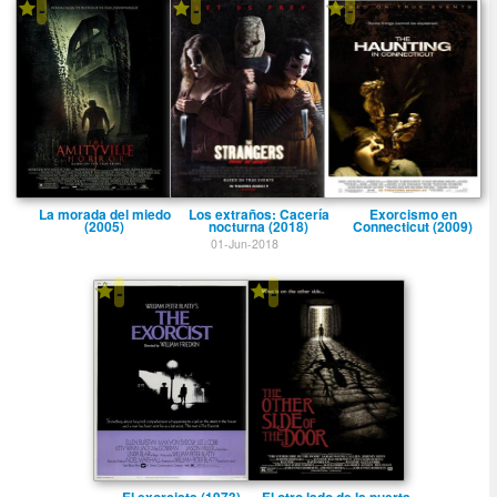
-
-
-
La morada del miedo
Los extraños: Cacerí­a
Exorcismo en
(2005)
nocturna (2018)
Connecticut (2009)
01-Jun-2018
-
-