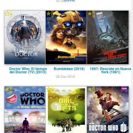
05-Sep-2019
-
-
-
Doctor Who: El tiempo
Bumblebee (2018)
1997: Rescate en Nueva
del Doctor (TV) (2013)
York (1981)
28-Dec-2018
-
-
-