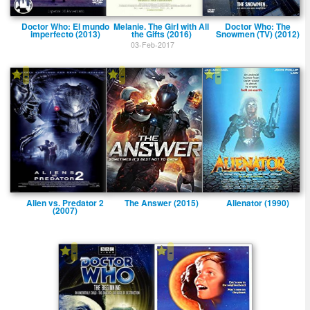
Doctor Who: El mundo
Melanie. The Girl with All
Doctor Who: The
imperfecto (2013)
the Gifts (2016)
Snowmen (TV) (2012)
03-Feb-2017
-
-
-
Alien vs. Predator 2
The Answer (2015)
Alienator (1990)
(2007)
-
-