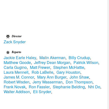
Director
Zack Snyder
Reparto
Jackie Earle Haley
,
Malin Akerman
,
Billy Crudup
,
Matthew Goode
,
Jeffrey Dean Morgan
,
Patrick Wilson
,
Carla Gugino
,
Matt Frewer
,
Stephen McHattie
,
Laura Mennell
,
Rob LaBelle
,
Gary Houston
,
James M. Connor
,
Mary Ann Burger
,
John Shaw
,
Robert Wisden
,
Jerry Wasserman
,
Don Thompson
,
Frank Novak
,
Ron Fassler
,
Stephanie Belding
,
Nhi Do
,
Walter Addison
,
Eli Snyder
,