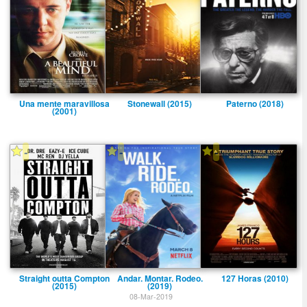
Una mente maravillosa
Stonewall (2015)
Paterno (2018)
(2001)
-
-
-
Straight outta Compton
Andar. Montar. Rodeo.
127 Horas (2010)
(2015)
(2019)
08-Mar-2019