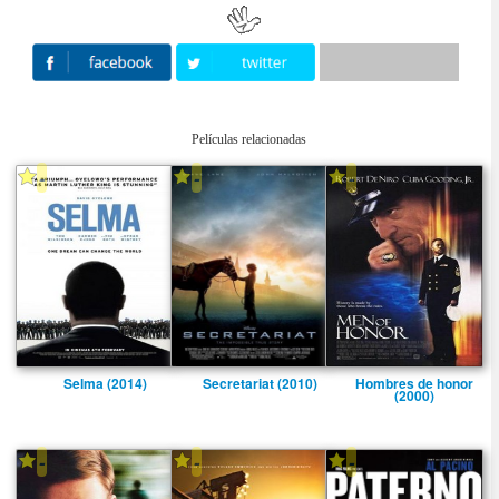
Películas relacionadas
-
-
-
Selma (2014)
Secretariat (2010)
Hombres de honor
(2000)
-
-
-