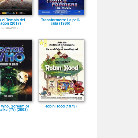
y el Templo del
Transformers: La pelí­
agón (2017)
cula (1986)
02-Jun-2017
-
 Who: Scream of
Robin Hood (1973)
alka (TV) (2003)