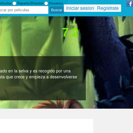
liculas
Reparto/Director
Usuarios
Iniciar sesion
Regístrate
7.2
do en la selva y es recogido por una
sta que crece y empieza a desenvolverse
an
mation