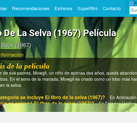
Pe
rias
Recomendaciones
Estrenos
Superfiltro
Contacto
o De La Selva (1967) Película
 Book (1967)
Información
is de la película
te de sus padres, Mowgli, un niño de apenas dos años, queda abandona
bos. En el seno de la manada, Mowgli es criado como un lobo más ha
en la selva.
ategoría se incluye El libro de la selva (1967)?
En Animación
aís se estrenó El libro de la selva (1967)?
En Estados Unidos
ño se estrenó El libro de la selva (1967)?
En 1967
iempo dura El libro de la selva (1967)?
En 78 min.
el director de El libro de la selva (1967)?
Wolfgang Reitherm
son los actores/actrices de El libro de la selva (1967)?
Ani