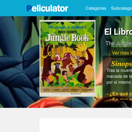
Categorias
Subcatego
El Libr
The Jungle
Ver más 
Sinops
Tras la muer
manada de lo
por sí­ mismo 
- ¿En qué c
- ¿En que p
- ¿En que a
- ¿Cuánto t
- ¿Quién es 
- ¿Quiénes 