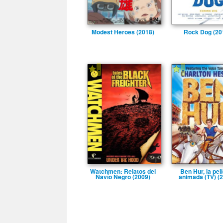
Modest Heroes (2018)
Rock Dog (20
-
-
Watchmen: Relatos del
Ben Hur, la pelí
Naví­o Negro (2009)
animada (TV) (