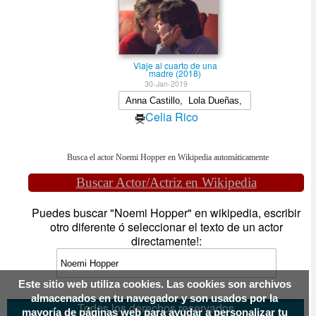
Viaje al cuarto de una
madre (2018)
30-Jan-2019
Celia Rico
Busca el actor Noemi Hopper en Wikipedia automáticamente
Buscar Actor/Actriz en Wikipedia
Puedes buscar "Noemi Hopper" en wikipedia, escribir
otro diferente ó seleccionar el texto de un actor
directamente!:
Este sitio web utiliza cookies. Las cookies son archivos
almacenados en tu navegador y son usados por la
Todos los derechos reservados
mayoría de páginas web para ayudar a personalizar tu