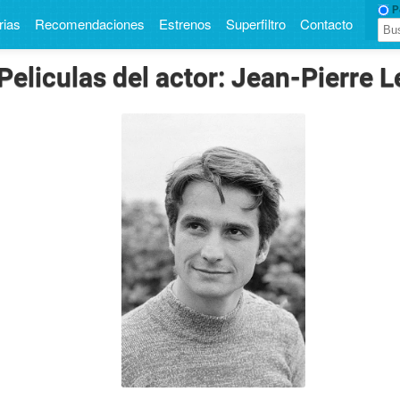
Pe
rias
Recomendaciones
Estrenos
Superfiltro
Contacto
Peliculas del actor: Jean-Pierre 