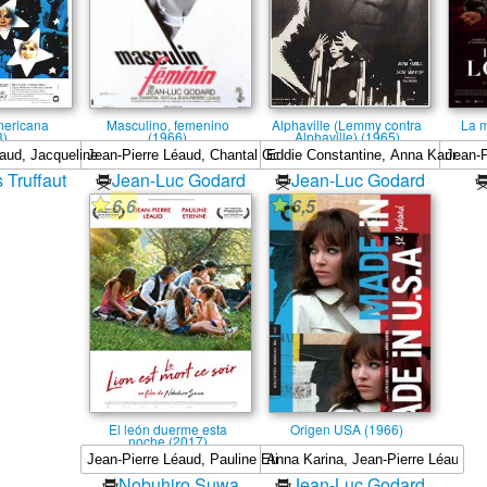
mericana
Masculino, femenino
Alphaville (Lemmy contra
La m
3)
(1966)
Alphaville) (1965)
 Truffaut
Jean-Luc Godard
Jean-Luc Godard
6.6
6,5
El león duerme esta
Origen USA (1966)
noche (2017)
Nobuhiro Suwa
Jean-Luc Godard