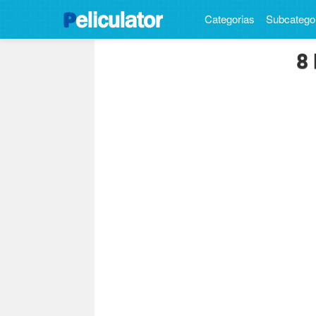
Categorias
Subcatego
8 