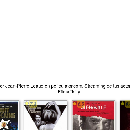
tor Jean-Pierre Leaud en peliculator.com. Streaming de tus actor
Filmaffinity.
7.3
6.9
6.