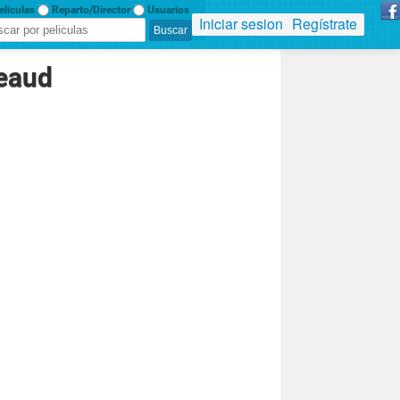
liculas
Reparto/Director
Usuarios
Iniciar sesion
Regístrate
Leaud