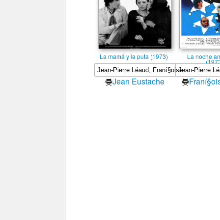
La mamá y la puta (1973)
La noche a
(197
Jean Eustache
Franí§ois