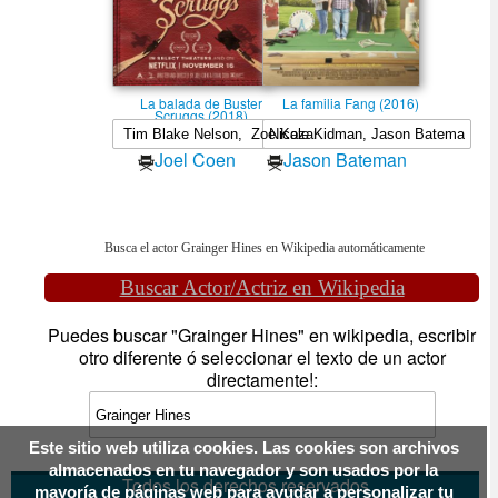
La balada de Buster
La familia Fang (2016)
Scruggs (2018)
Joel Coen
Jason Bateman
Busca el actor Grainger Hines en Wikipedia automáticamente
Buscar Actor/Actriz en Wikipedia
Puedes buscar "Grainger Hines" en wikipedia, escribir
otro diferente ó seleccionar el texto de un actor
directamente!:
Este sitio web utiliza cookies. Las cookies son archivos
almacenados en tu navegador y son usados por la
Todos los derechos reservados
mayoría de páginas web para ayudar a personalizar tu